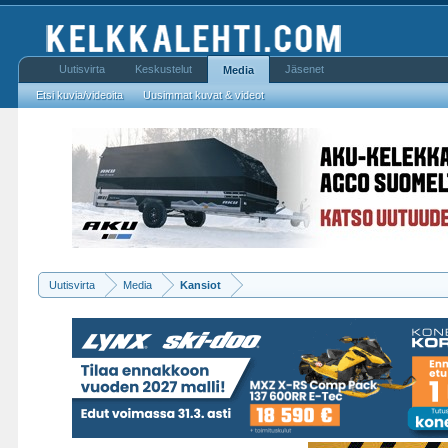
Uutisvirta
Keskustelut
Jäsenet
Media
Etsi kuvia/videoita
Uusimmat kuvat & videot
Uutisvirta
Media
Kansiot