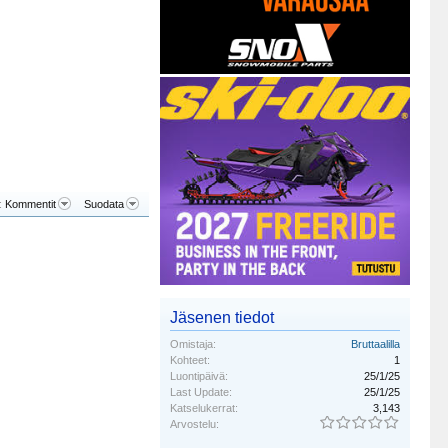
:
Kommentit
Suodata
Jäsenen tiedot
Omistaja:
Bruttaalilla
Kohteet:
1
Luontipäivä:
25/1/25
Last Update:
25/1/25
Katselukerrat:
3,143
Arvostelu: