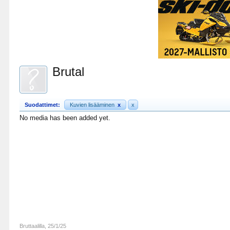
Brutal
Suodattimet:
Kuvien lisääminen
x
x
No media has been added yet.
Bruttaalilla
,
25/1/25