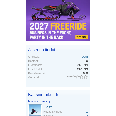
Jäsenen tiedot
Omistaja:
Dest
Kohteet:
0
Luontipäivä:
21/11/19
Last Update:
21/11/19
Katselukerrat:
5,039
Arvostelu:
Kansion oikeudet
Nykyinen omistaja:
Dest
Kuvat & videot:
1
Kansiot:
2