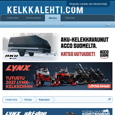
Kirjaudu sisään tai rekisteröidy
Uutisvirta
Keskustelut
Jäsenet
Media
Etsi kuvia/videoita
Uusimmat kuvat & videot
Uutisvirta
Media
Kansiot