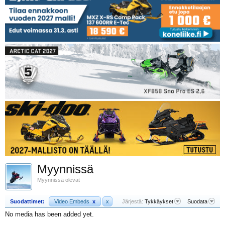
Myynnissä
Myynnissä olevat
Suodattimet:
Video Embeds
x
x
Järjestä:
Tykkäykset
Suodata
No media has been added yet.