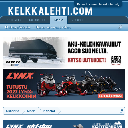
Kirjaudu sisään tai rekisteröidy
Uutisvirta
Keskustelut
Jäsenet
Media
Etsi kuvia/videoita
Uusimmat kuvat & videot
Uutisvirta
Media
Kansiot