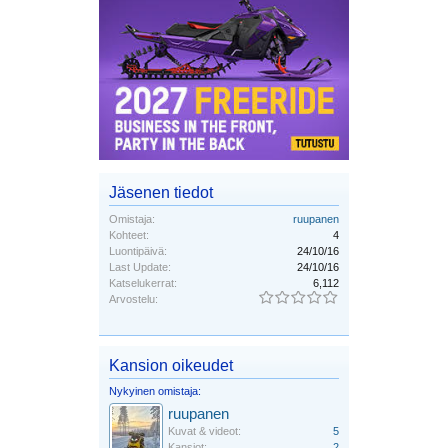
Jäsenen tiedot
Omistaja:
ruupanen
Kohteet:
4
Luontipäivä:
24/10/16
Last Update:
24/10/16
Katselukerrat:
6,112
Arvostelu:
Kansion oikeudet
Nykyinen omistaja:
ruupanen
Kuvat & videot:
5
Kansiot:
2