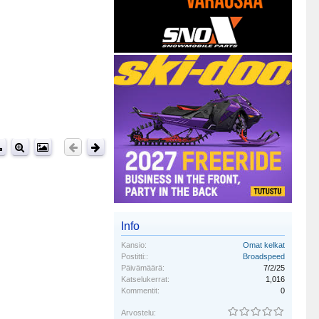
Info
Kansio:
Omat kelkat
Postitti::
Broadspeed
Päivämäärä:
7/2/25
Katselukerrat:
1,016
Kommentit:
0
Arvostelu: