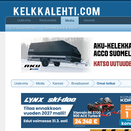
Uutisvirta
Keskustelut
Jäsenet
Media
Etsi kuvia/videoita
Uusimmat kuvat & videot
Uutisvirta
Media
Kansiot
Broadspeed
Omat kelkat