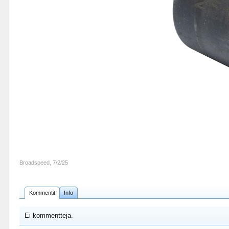
Broadspeed
,
7/2/25
Kommentit
Info
Ei kommentteja.