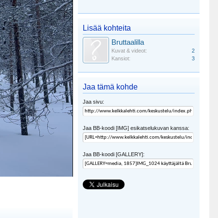
Lisää kohteita
Bruttaalilla
Kuvat & videot:
2
Kansiot:
3
Jaa tämä kohde
Jaa sivu:
Jaa BB-koodi [IMG] esikatselukuvan kanssa:
Jaa BB-koodi [GALLERY]: