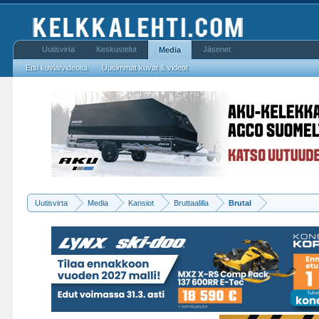
Uutisvirta
Keskustelut
Jäsenet
Media
Etsi kuvia/videoita
Uusimmat kuvat & videot
Uutisvirta
Media
Kansiot
Bruttaalilla
Brutal