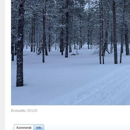
Bruttaalilla
,
25/1/25
Kommentit
Info