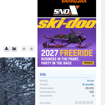
Info
Kansio:
Brutal
Postitti::
Bruttaalilla
Päivämäärä:
25/1/25
Katselukerrat:
525
Kommentit:
0
Arvostelu: