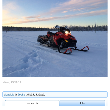
villeer
,
25/12/17
akipalola
ja
Joske
tykkäävät tästä.
Kommentit
Info