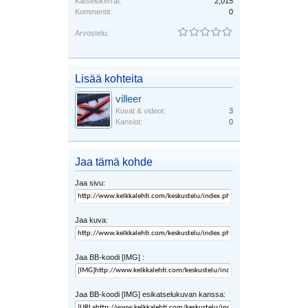
Katselukerrat:
2,015
Kommentit:
0
Arvostelu:
Lisää kohteita
villeer
Kuvat & videot:
3
Kansiot:
0
Jaa tämä kohde
Jaa sivu:
Jaa kuva:
Jaa BB-koodi [IMG] :
Jaa BB-koodi [IMG] esikatselukuvan kanssa: