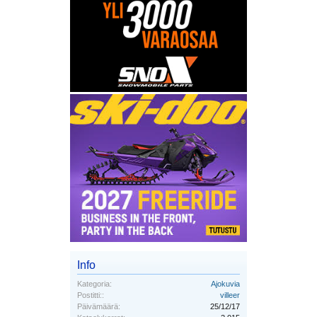
Info
Kategoria:
Ajokuvia
Postitti::
villeer
Päivämäärä:
25/12/17