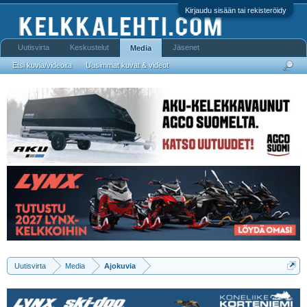
Kirjaudu sisään tai rekisteröidy
Uutisvirta
Keskustelut
Jäsenet
Media
Etsi kuvia/videoita
Uusimmat kuvat & videot
Uutisvirta
Media
Ajokuvia