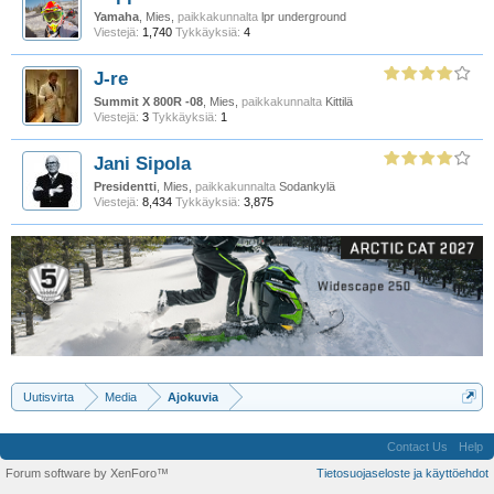
Yamaha
, Mies,
paikkakunnalta
lpr underground
Viestejä:
1,740
Tykkäyksiä:
4
J-re
Summit X 800R -08
, Mies,
paikkakunnalta
Kittilä
Viestejä:
3
Tykkäyksiä:
1
Jani Sipola
Presidentti
, Mies,
paikkakunnalta
Sodankylä
Viestejä:
8,434
Tykkäyksiä:
3,875
Uutisvirta
Media
Ajokuvia
Contact Us
Help
Forum software by XenForo™
Tietosuojaseloste ja käyttöehdot