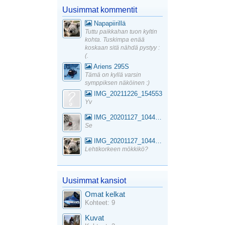
Uusimmat kommentit
Napapiirillä
Tuttu paikkahan tuon kyltin
kohta. Tuskimpa enää
koskaan sitä nähdä pystyy :
(.
Ariens 295S
Tämä on kyllä varsin
symppiksen näköinen :)
IMG_20211226_154553
Yv
IMG_20201127_104441_1
Se
IMG_20201127_104441_1
Lehtikorkeen mökkikö?
Uusimmat kansiot
Omat kelkat
Kohteet: 9
Kuvat