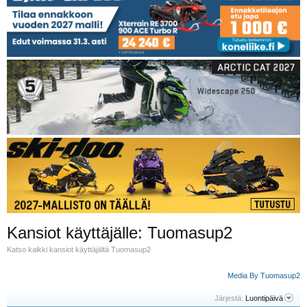
Kansiot käyttäjälle: Tuomasup2
Katso kaikki kansiot käyttäjältä Tuomasup2
Media By Tuomasup2
Järjestä:
Luontipäivä