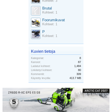
Kohteet: 3
Brutal
Kohteet: 1
Foorumikuvat
Kohteet: 1
P
Kohteet: 1
Kuvien tietoja
Kategoriat:
8
Kansiot:
87
Ladatut kohteet:
1,484
Linkitetyt kohteet:
80
Kommentit:
309
Käytetty levytila:
413.7 MB