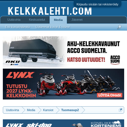
Kirjaudu sisään tai rekisteröidy
Uutisvirta
Keskustelut
Jäsenet
Media
Etsi kuvia/videoita
Uusimmat kuvat & videot
Uutisvirta
Media
Kansiot
Tuomasup2