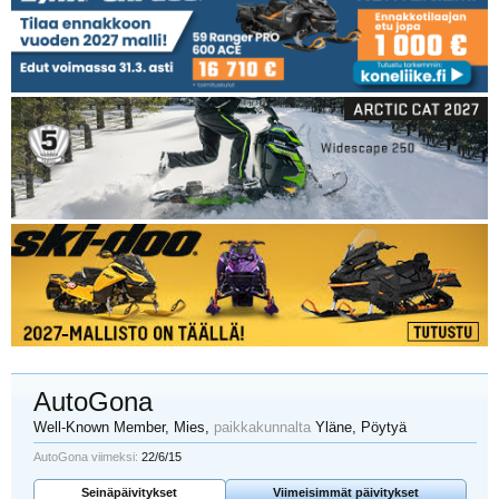
AutoGona
Well-Known Member
, Mies,
paikkakunnalta
Yläne, Pöytyä
AutoGona viimeksi:
22/6/15
Seinäpäivitykset
Viimeisimmät päivitykset