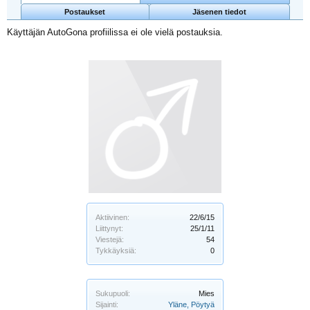
Postaukset
Jäsenen tiedot
Käyttäjän AutoGona profiilissa ei ole vielä postauksia.
Aktiivinen:
22/6/15
Liittynyt:
25/1/11
Viestejä:
54
Tykkäyksiä:
0
Sukupuoli:
Mies
Sijainti:
Yläne, Pöytyä