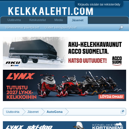
Kirjaudu sisään tai rekisteröidy
Uutisvirta
Keskustelut
Media
Jäsenet
Viimeisimmät päivitykset
Uudet seinäpäivitykset
...
Uutisvirta
Jäsenet
AutoGona