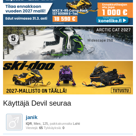
Käyttäjä Devil seuraa
janik
IQR
, Mies, 125,
paikkakunnalta
Lahti
Viestejä:
65
Tykkäyksiä:
0