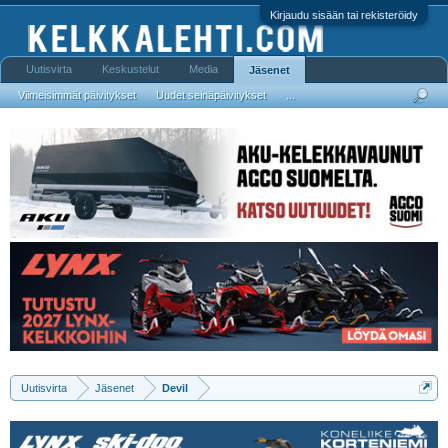
Kirjaudu sisään tai rekisteröidy
Uutisvirta
Keskustelut
Media
Jäsenet
Viimeisimmät päivitykset
Uudet seinäpäivitykset
...
Uutisvirta
Jäsenet
Devil