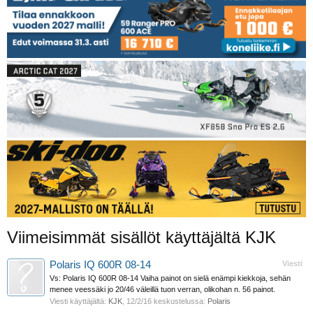
Viimeisimmät sisällöt käyttäjältä KJK
Polaris IQ 600R 08-14
Viesti
Vs: Polaris IQ 600R 08-14 Vaiha painot on sielä enämpi kiekkoja, sehän
menee veessäki jo 20/46 väleillä tuon verran, olikohan n. 56 painot.
Viesti käyttäjältä:
KJK
,
12/2/16
keskustelussa:
Polaris