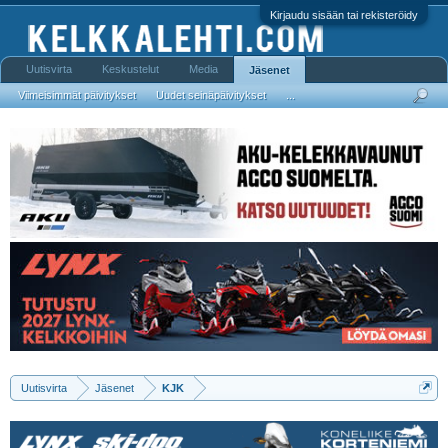
Kirjaudu sisään tai rekisteröidy
Uutisvirta
Keskustelut
Media
Jäsenet
Viimeisimmät päivitykset
Uudet seinäpäivitykset
...
Uutisvirta
Jäsenet
KJK