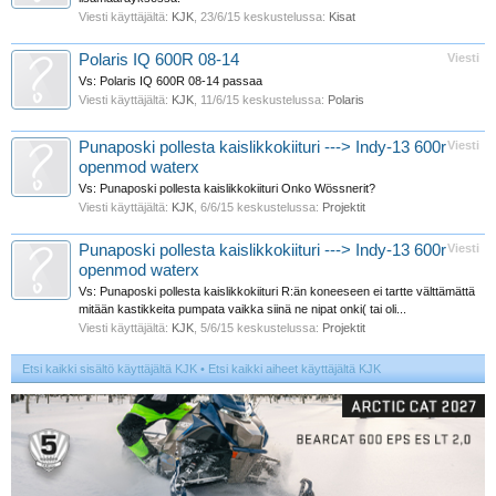
Viesti käyttäjältä:
KJK
,
23/6/15
keskustelussa:
Kisat
Polaris IQ 600R 08-14
Viesti
Vs: Polaris IQ 600R 08-14 passaa
Viesti käyttäjältä:
KJK
,
11/6/15
keskustelussa:
Polaris
Punaposki pollesta kaislikkokiituri ---> Indy-13 600r
Viesti
openmod waterx
Vs: Punaposki pollesta kaislikkokiituri Onko Wössnerit?
Viesti käyttäjältä:
KJK
,
6/6/15
keskustelussa:
Projektit
Punaposki pollesta kaislikkokiituri ---> Indy-13 600r
Viesti
openmod waterx
Vs: Punaposki pollesta kaislikkokiituri R:än koneeseen ei tartte välttämättä
mitään kastikkeita pumpata vaikka siinä ne nipat onki( tai oli...
Viesti käyttäjältä:
KJK
,
5/6/15
keskustelussa:
Projektit
Etsi kaikki sisältö käyttäjältä KJK
Etsi kaikki aiheet käyttäjältä KJK