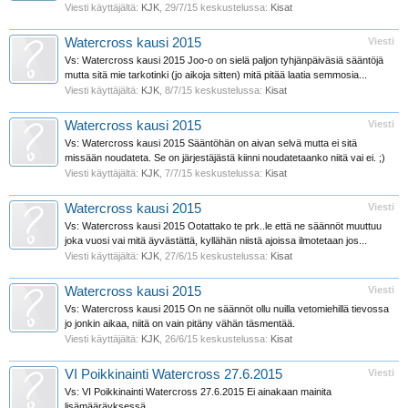
Viesti käyttäjältä:
KJK
,
29/7/15
keskustelussa:
Kisat
Watercross kausi 2015
Viesti
Vs: Watercross kausi 2015 Joo-o on sielä paljon tyhjänpäiväsiä sääntöjä
mutta sitä mie tarkotinki (jo aikoja sitten) mitä pitää laatia semmosia...
Viesti käyttäjältä:
KJK
,
8/7/15
keskustelussa:
Kisat
Watercross kausi 2015
Viesti
Vs: Watercross kausi 2015 Sääntöhän on aivan selvä mutta ei sitä
missään noudateta. Se on järjestäjästä kiinni noudatetaanko niitä vai ei. ;)
Viesti käyttäjältä:
KJK
,
7/7/15
keskustelussa:
Kisat
Watercross kausi 2015
Viesti
Vs: Watercross kausi 2015 Ootattako te prk..le että ne säännöt muuttuu
joka vuosi vai mitä äyvästättä, kyllähän niistä ajoissa ilmotetaan jos...
Viesti käyttäjältä:
KJK
,
27/6/15
keskustelussa:
Kisat
Watercross kausi 2015
Viesti
Vs: Watercross kausi 2015 On ne säännöt ollu nuilla vetomiehillä tievossa
jo jonkin aikaa, niitä on vain pitäny vähän täsmentää.
Viesti käyttäjältä:
KJK
,
26/6/15
keskustelussa:
Kisat
VI Poikkinainti Watercross 27.6.2015
Viesti
Vs: VI Poikkinainti Watercross 27.6.2015 Ei ainakaan mainita
lisämääräyksessä.