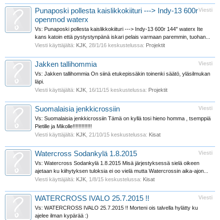
Punaposki pollesta kaislikkokiituri ---> Indy-13 600r
Viesti
openmod waterx
Vs: Punaposki pollesta kaislikkokiituri ---> Indy-13 600r 144" waterx Ite
kans katoin että pystystynpänä iskari pelais varmaan paremmin, tuohan...
Viesti käyttäjältä:
KJK
,
28/1/16
keskustelussa:
Projektit
Jakken tallihommia
Viesti
Vs: Jakken tallihommia On siinä etukepissäkin toinenki säätö, yläsilmukan
läpi.
Viesti käyttäjältä:
KJK
,
16/11/15
keskustelussa:
Projektit
Suomalaisia jenkkicrossiin
Viesti
Vs: Suomalaisia jenkkicrossiin Tämä on kyllä tosi hieno homma , tsemppiä
Pietille ja Mikolle!!!!!!!!!!!!!
Viesti käyttäjältä:
KJK
,
21/10/15
keskustelussa:
Kisat
Watercross Sodankylä 1.8.2015
Viesti
Vs: Watercross Sodankylä 1.8.2015 Misä järjestyksessä sielä oikeen
ajetaan ku kiihytyksen tuloksia ei oo vielä mutta Watercrossin aika-ajon...
Viesti käyttäjältä:
KJK
,
1/8/15
keskustelussa:
Kisat
WATERCROSS IVALO 25.7.2015 !!
Viesti
Vs: WATERCROSS IVALO 25.7.2015 !! Morteni ois talvella hylätty ku
ajelee ilman kypärää :)