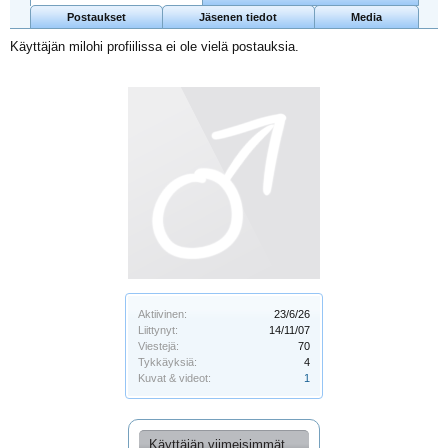
Postaukset
Jäsenen tiedot
Media
Käyttäjän milohi profiilissa ei ole vielä postauksia.
Aktiivinen:
23/6/26
Liittynyt:
14/11/07
Viestejä:
70
Tykkäyksiä:
4
Kuvat & videot:
1
Käyttäjän viimeisimmät