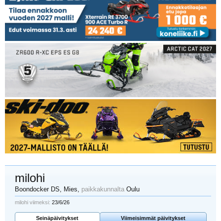
milohi
Boondocker DS
, Mies,
paikkakunnalta
Oulu
milohi viimeksi:
23/6/26
Seinäpäivitykset
Viimeisimmät päivitykset