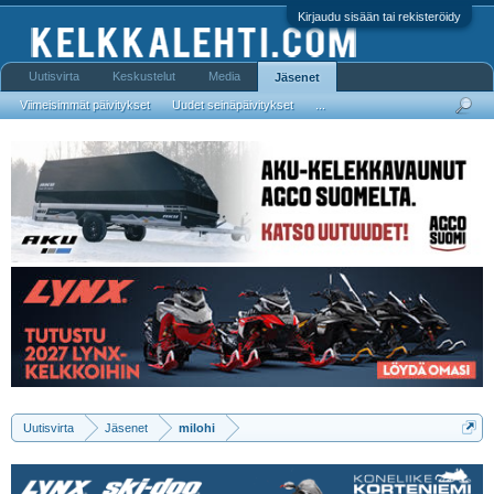
Kirjaudu sisään tai rekisteröidy
Uutisvirta
Keskustelut
Media
Jäsenet
Viimeisimmät päivitykset
Uudet seinäpäivitykset
...
Uutisvirta
Jäsenet
milohi