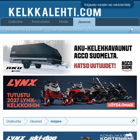
Kirjaudu sisään tai rekisteröidy
Uutisvirta
Keskustelut
Media
Jäsenet
Viimeisimmät päivitykset
Uudet seinäpäivitykset
...
Uutisvirta
Jäsenet
miqwe