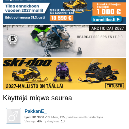
Käyttäjä miqwe seuraa
PakkanE_
lynx BD 3900 -13
, Mies, 125,
paikkakunnalta
Sodankylä
Viestejä:
487
Tykkäyksiä:
13