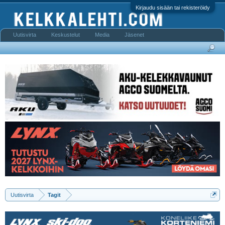
Kirjaudu sisään tai rekisteröidy
Uutisvirta
Keskustelut
Media
Jäsenet
Uutisvirta
Tagit