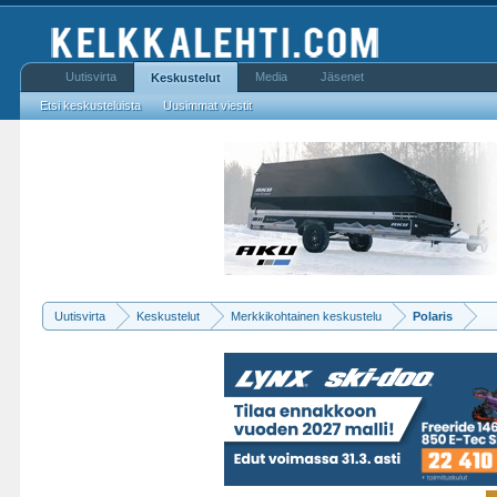
Uutisvirta
Media
Jäsenet
Keskustelut
Etsi keskusteluista
Uusimmat viestit
Uutisvirta
Keskustelut
Merkkikohtainen keskustelu
Polaris