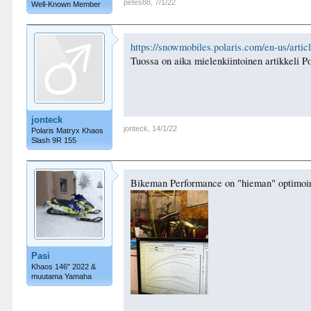
petes88
,
7/1/22
Well-Known Member
https://snowmobiles.polaris.com/en-us/articl
Tuossa on aika mielenkiintoinen artikkeli P
jonteck
jonteck
,
14/1/22
Polaris Matryx Khaos
Slash 9R 155
Bikeman Performance on "hieman" optimoin
Pasi
Khaos 146" 2022 &
muutama Yamaha