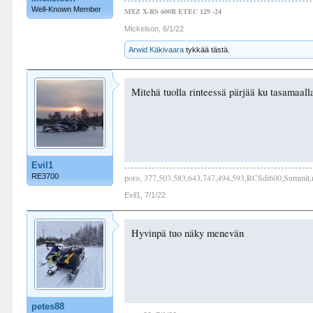
Well-Known Member
MXZ X-RS 600R ETEC 129 -24
Mickelson
,
6/1/22
Arwid Käkivaara
tykkää tästä.
Mitehä tuolla rinteessä pärjää ku tasamaalla
Evil1
RE3700
poro, 377,503,583,643,747,494,593,RCSdi600,Summit,m
Evil1
,
7/1/22
Hyvinpä tuo näky menevän
petes88