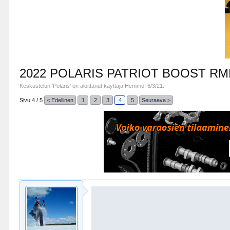
2022 POLARIS PATRIOT BOOST R
Keskustelun '
Polaris
' on aloittanut käyttäjä
Hemmo
,
6/3/21
.
Sivu 4 / 5
< Edellinen
1
2
3
4
5
Seuraava >