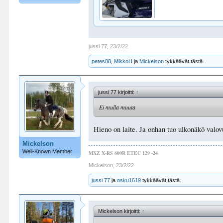
jussi 77
,
23/2/22
petes88
,
MikkoH
ja
Mickelson
tykkäävät tästä.
jussi 77 kirjoitti:
↑
Ei mulla muuta
Hieno on laite. Ja onhan tuo ulkonäkö valovu
Mickelson
Well-Known Member
MXZ X-RS 600R ETEC 129 -24
Mickelson
,
23/2/22
jussi 77
ja
osku1619
tykkäävät tästä.
Mickelson kirjoitti:
↑