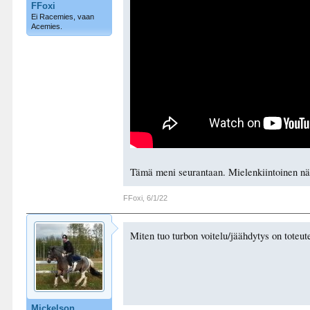
FFoxi
Ei Racemies, vaan
Acemies.
Tämä meni seurantaan. Mielenkiintoinen nä
FFoxi
,
6/1/22
Miten tuo turbon voitelu/jäähdytys on toteut
Mickelson