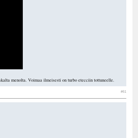
kalta menolta. Voimaa ilmeisesti on turbo etecciin tottuneelle.
#61