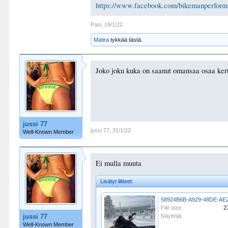
https://www.facebook.com/bikemanperform
Pasi
,
19/1/22
Matira
tykkää tästä.
Joko joku kuka on saanut omansaa osaa kert
jussi 77
jussi 77
,
31/1/22
Well-Known Member
Ei mulla muuta
Lisätyt liitteet:
File size:
2
jussi 77
Näyttöjä:
Well-Known Member