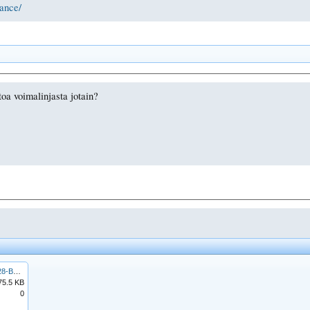
ance/
oa voimalinjasta jotain?
58924B6B-A929-48DE-AE28-B77C4B9A5371.jpeg
75.5 KB
0