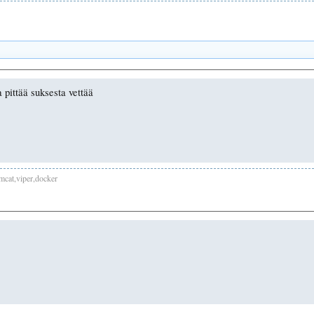
 pittää suksesta vettää
cat,viper,docker