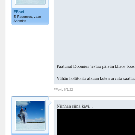
FFoxi
Ei Racemies, vaan
Acemies.
Paatunut Doomies testaa päivän khaos boos
Vähän holtitonta alkuun kuten arvata saatta
FFoxi
,
6/1/22
Niinhän siinä kävi...