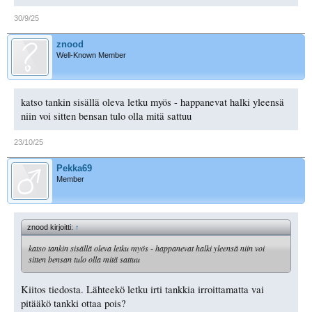
30/9/25
znood
Well-Known Member
katso tankin sisällä oleva letku myös - happanevat halki yleensä
niin voi sitten bensan tulo olla mitä sattuu
23/10/25
Pekka69
Member
znood kirjoitti:
↑
katso tankin sisällä oleva letku myös - happanevat halki yleensä niin voi
sitten bensan tulo olla mitä sattuu
Kiitos tiedosta. Lähteekö letku irti tankkia irroittamatta vai
pitääkö tankki ottaa pois?