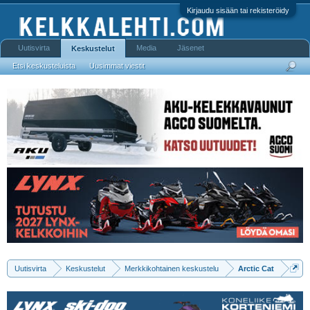
Kirjaudu sisään tai rekisteröidy
Uutisvirta
Media
Jäsenet
Keskustelut
Etsi keskusteluista
Uusimmat viestit
Uutisvirta
Keskustelut
Merkkikohtainen keskustelu
Arctic Cat