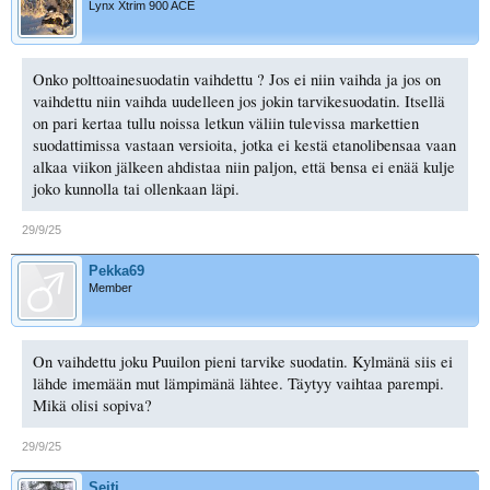
Lynx Xtrim 900 ACE
Onko polttoainesuodatin vaihdettu ? Jos ei niin vaihda ja jos on
vaihdettu niin vaihda uudelleen jos jokin tarvikesuodatin. Itsellä
on pari kertaa tullu noissa letkun väliin tulevissa markettien
suodattimissa vastaan versioita, jotka ei kestä etanolibensaa vaan
alkaa viikon jälkeen ahdistaa niin paljon, että bensa ei enää kulje
joko kunnolla tai ollenkaan läpi.
29/9/25
Pekka69
Member
On vaihdettu joku Puuilon pieni tarvike suodatin. Kylmänä siis ei
lähde imemään mut lämpimänä lähtee. Täytyy vaihtaa parempi.
Mikä olisi sopiva?
29/9/25
Seiti