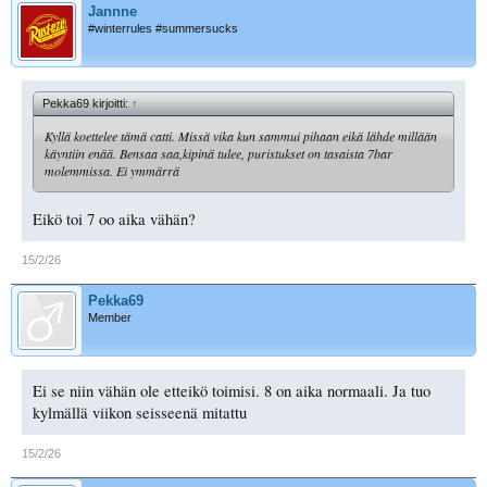
Jannne
#winterrules #summersucks
Pekka69 kirjoitti:
↑
Kyllä koettelee tämä catti. Missä vika kun sammui pihaan eikä lähde millään
käyntiin enää. Bensaa saa,kipinä tulee, puristukset on tasaista 7bar
molemmissa. Ei ymmärrä
Eikö toi 7 oo aika vähän?
15/2/26
Pekka69
Member
Ei se niin vähän ole etteikö toimisi. 8 on aika normaali. Ja tuo
kylmällä viikon seisseenä mitattu
15/2/26