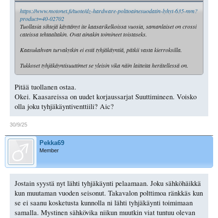
https://www.motonet.fi/tuote/dz-hardware-polttoainesuodatin-lyhyt-635-mm?
product=40-02702
Tuollasia sihtejä käyttänyt ite kaasarikelkoissa vuosia, samanlaiset on crossi
cateissa tehtaaltakin. Ovat ainakin toimineet toistaseks.
Kaasukahvan turvakytkin ei estä tyhjäkäyntiä, pätkii vasta kierroksilla.
Tukkoset tyhjäkäyntisuuttimet se yleisin vika näin laitteita herätellessä on.
Pitää tuollanen ostaa.
Okei. Kaasareissa on uudet korjaussarjat Suuttimineen. Voisko
olla joku tyhjäkäyntiventtiili? Aic?
30/9/25
Pekka69
Member
Jostain syystä nyt lähti tyhjäkäynti pelaamaan. Joku sähköhäikkä
kun muutaman vuoden seisonut. Takavalon polttimoa ränkkäs kun
se ei saanu kosketusta kunnolla ni lähti tyhjäkäynti toimimaan
samalla. Mystinen sähkövika niikun muutkin viat tuntuu olevan