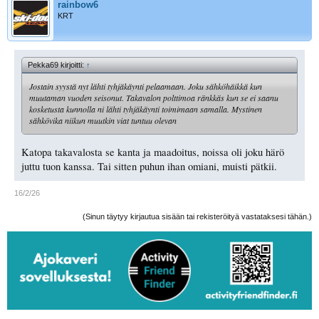
rainbow6
KRT
Pekka69 kirjoitti:
↑
Jostain syystä nyt lähti tyhjäkäynti pelaamaan. Joku sähköhäikkä kun
muutaman vuoden seisonut. Takavalon polttimoa ränkkäs kun se ei saanu
kosketusta kunnolla ni lähti tyhjäkäynti toimimaan samalla. Mystinen
sähkövika niikun muutkin viat tuntuu olevan
Katopa takavalosta se kanta ja maadoitus, noissa oli joku härö
juttu tuon kanssa. Tai sitten puhun ihan omiani, muisti pätkii.
16/2/26
(Sinun täytyy kirjautua sisään tai rekisteröityä vastataksesi tähän.)