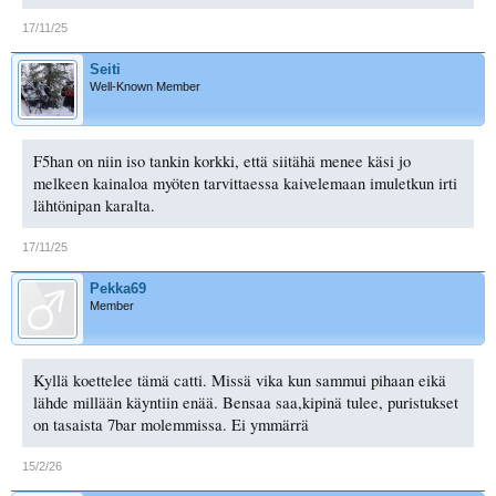
17/11/25
Seiti
Well-Known Member
F5han on niin iso tankin korkki, että siitähä menee käsi jo
melkeen kainaloa myöten tarvittaessa kaivelemaan imuletkun irti
lähtönipan karalta.
17/11/25
Pekka69
Member
Kyllä koettelee tämä catti. Missä vika kun sammui pihaan eikä
lähde millään käyntiin enää. Bensaa saa,kipinä tulee, puristukset
on tasaista 7bar molemmissa. Ei ymmärrä
15/2/26