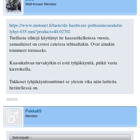
Well-Known Member
https://www.motonet.fi/tuote/dz-hardware-polttoainesuodatin-
lyhyt-635-mm?product=40-02702
Tuollasia sihtejä käyttänyt ite kaasarikelkoissa vuosia,
samanlaiset on crossi cateissa tehtaaltakin. Ovat ainakin
toimineet toistaseks.
Kaasukahvan turvakytkin ei estä tyhjäkäyntiä, pätkii vasta
kierroksilla.
Tukkoset tyhjäkäyntisuuttimet se yleisin vika näin laitteita
herätellessä on.
30/9/25
Pekka69
Member
Seiti kirjoitti:
↑