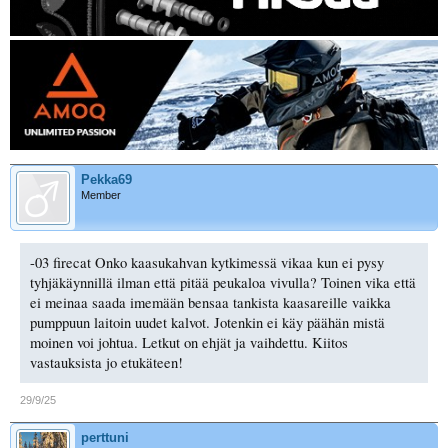
Pekka69
Member
-03 firecat Onko kaasukahvan kytkimessä vikaa kun ei pysy
tyhjäkäynnillä ilman että pitää peukaloa vivulla? Toinen vika että
ei meinaa saada imemään bensaa tankista kaasareille vaikka
pumppuun laitoin uudet kalvot. Jotenkin ei käy päähän mistä
moinen voi johtua. Letkut on ehjät ja vaihdettu. Kiitos
vastauksista jo etukäteen!
29/9/25
perttuni