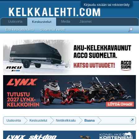
Kirjaudu sisään tai rekisteröidy
Uutisvirta
Media
Jäsenet
Keskustelut
Etsi keskusteluista
Uusimmat viestit
Uutisvirta
Keskustelut
Nettikelkkailu
Baana