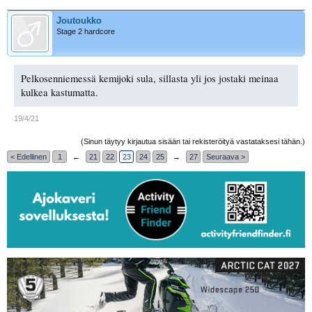
Joutoukko
Stage 2 hardcore
Pelkosenniemessä kemijoki sula, sillasta yli jos jostaki meinaa
kulkea kastumatta.
19/4/21
(Sinun täytyy kirjautua sisään tai rekisteröityä vastataksesi tähän.)
< Edellinen
1
←
21
22
23
24
25
→
27
Seuraava >