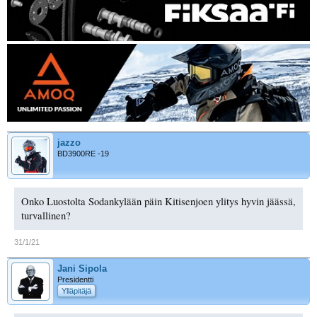
jazzo
BD3900RE -19
Onko Luostolta Sodankylään päin Kitisenjoen ylitys hyvin jäässä,
turvallinen?
31/1/21
Jani Sipola
Presidentti
Ylläpitäjä