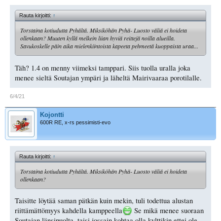
Rauta kirjoitti:
↑
Torstaina kotiudutta Pyhältä. Miksiköhän Pyhä- Luosto väliä ei hoideta
ollenkaan? Muuten kyllä melkein liian hyviä reittejä noilla alueilla.
Savukoskelle päin aika mielenkiintoista kapeeta pehmeetä kuoppaista uraa...
Täh? 1.4 on menny viimeksi tamppari. Siis tuolla uralla joka
menee sieltä Soutajan ympäri ja läheltä Mairivaaraa porotilalle.
6/4/21
Kojontti
600R RE, x-rs pessimisti-evo
Rauta kirjoitti:
↑
Torstaina kotiudutta Pyhältä. Miksiköhän Pyhä- Luosto väliä ei hoideta
ollenkaan?
Taisitte löytää saman pätkän kuin mekin, tuli todettua alustan
riittämättömyys kahdella kamppeella
Se mikä menee suoraan
Soutajan länsipuolta, taisi jossain kohtaa olla kylttikin ettei ole