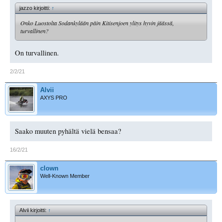
jazzo kirjoitti:
↑
Onko Luostolta Sodankylään päin Kitisenjoen ylitys hyvin jäässä,
turvallinen?
On turvallinen.
2/2/21
Alvii
AXYS PRO
Saako muuten pyhältä vielä bensaa?
16/2/21
clown
Well-Known Member
Alvii kirjoitti:
↑