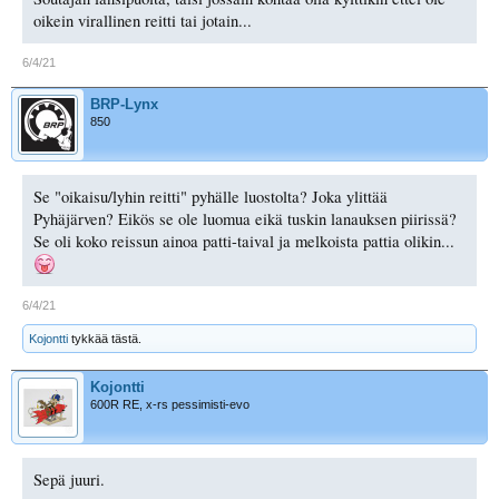
oikein virallinen reitti tai jotain...
6/4/21
BRP-Lynx
850
Se "oikaisu/lyhin reitti" pyhälle luostolta? Joka ylittää
Pyhäjärven? Eikös se ole luomua eikä tuskin lanauksen piirissä?
Se oli koko reissun ainoa patti-taival ja melkoista pattia olikin...
6/4/21
Kojontti
tykkää tästä.
Kojontti
600R RE, x-rs pessimisti-evo
Sepä juuri.