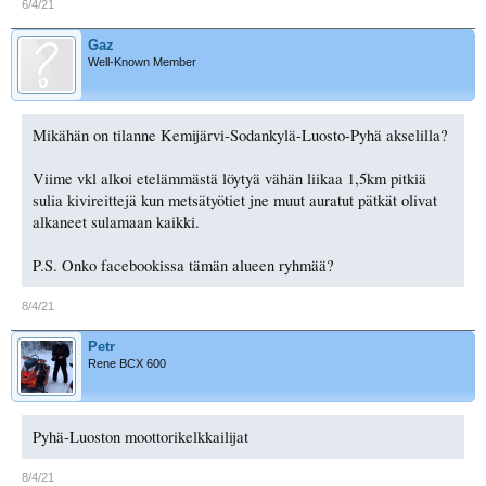
6/4/21
Gaz
Well-Known Member
Mikähän on tilanne Kemijärvi-Sodankylä-Luosto-Pyhä akselilla?
Viime vkl alkoi etelämmästä löytyä vähän liikaa 1,5km pitkiä
sulia kivireittejä kun metsätyötiet jne muut auratut pätkät olivat
alkaneet sulamaan kaikki.
P.S. Onko facebookissa tämän alueen ryhmää?
8/4/21
Petr
Rene BCX 600
Pyhä-Luoston moottorikelkkailijat
8/4/21