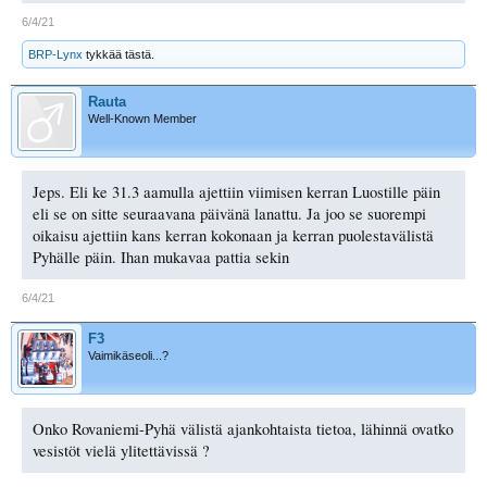
6/4/21
BRP-Lynx
tykkää tästä.
Rauta
Well-Known Member
Jeps. Eli ke 31.3 aamulla ajettiin viimisen kerran Luostille päin
eli se on sitte seuraavana päivänä lanattu. Ja joo se suorempi
oikaisu ajettiin kans kerran kokonaan ja kerran puolestavälistä
Pyhälle päin. Ihan mukavaa pattia sekin
6/4/21
F3
Vaimikäseoli...?
Onko Rovaniemi-Pyhä välistä ajankohtaista tietoa, lähinnä ovatko
vesistöt vielä ylitettävissä ?