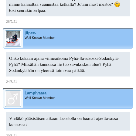
minne kannattaa suunnistaa kelkalla? Jotain must mestoi?
toki seurakin kelpaa.
26/2/21
jiipee-
Well-Known Member
Onko kukaan ajanu viimeaikoina Pyhä-Savukoski-Sodankylä-
Pyhä? Missähän kunnossa lie tuo savukosken alue? Pyhä-
Sodankylähän on yleensä toimivaa pätkää.
24/3/21
Lampivaara
Well-Known Member
Vieläkö pääsisäisen aikaan Luostolla on baanat ajaettavassa
kunnossa?
30/3/21