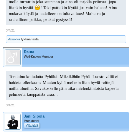
tuolla turrattiin joka suuntaan ja aina oli tarjolla priimaa, jopa
liiankin hyvää
! Toki pattiakin löytää jos vain haluaa! Aina
mukava käydä ja uudelleen on tultava taas! Mahtava ja
rauhallinen paikka, peukut pystyssä!
3/4/21
Vesukka
tykkää tästä.
Rauta
Well-Known Member
Torstaina kotiudutta Pyhältä. Miksiköhän Pyhä- Luosto väliä ei
hoideta ollenkaan? Muuten kyllä melkein liian hyviä reittejä
noilla alueilla. Savukoskelle päin aika mielenkiintoista kapeeta
pehmeetä kuoppaista uraa...
3/4/21
Jani Sipola
Presidentti
Ylläpitäjä