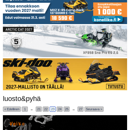
luosto&pyhä
< Edellinen
1
←
21
22
23
24
25
→
27
Seuraava >