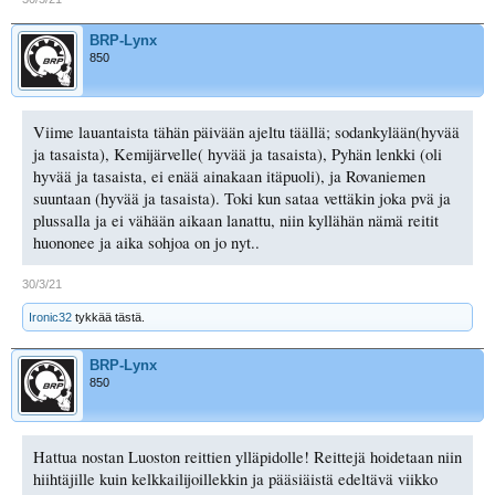
BRP-Lynx
850
Viime lauantaista tähän päivään ajeltu täällä; sodankylään(hyvää
ja tasaista), Kemijärvelle( hyvää ja tasaista), Pyhän lenkki (oli
hyvää ja tasaista, ei enää ainakaan itäpuoli), ja Rovaniemen
suuntaan (hyvää ja tasaista). Toki kun sataa vettäkin joka pvä ja
plussalla ja ei vähään aikaan lanattu, niin kyllähän nämä reitit
huononee ja aika sohjoa on jo nyt..
30/3/21
Ironic32
tykkää tästä.
BRP-Lynx
850
Hattua nostan Luoston reittien ylläpidolle! Reittejä hoidetaan niin
hiihtäjille kuin kelkkailijoillekkin ja pääsiäistä edeltävä viikko