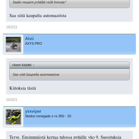
Saako muuten pyhältä vielä bensaa?
Saa siitä kaupalta automaatista
16/2/21
Alvii
AXYS PRO
clown kirjoitti:
↑
Saa siitä kaupalta automaatista
Kiitoksia tästä
16/2/21
ysxviper
Skidoo renegade x-rs 850 - 20
Terve. Ensimmäistä kertaa tulossa pyhälle vko 9. Suosituksia