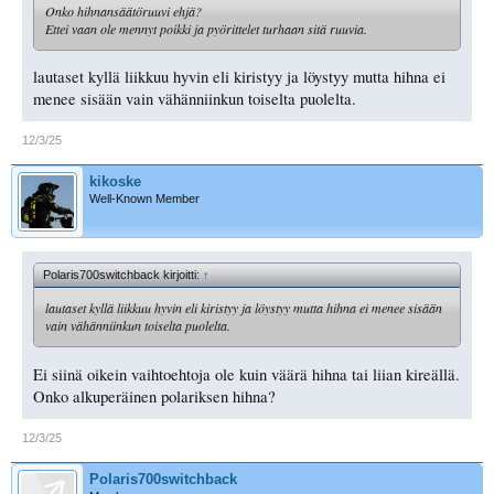
Onko hihnansäätöruuvi ehjä?
Ettei vaan ole mennyt poikki ja pyörittelet turhaan sitä ruuvia.
lautaset kyllä liikkuu hyvin eli kiristyy ja löystyy mutta hihna ei
menee sisään vain vähänniinkun toiselta puolelta.
12/3/25
kikoske
Well-Known Member
Polaris700switchback kirjoitti:
↑
lautaset kyllä liikkuu hyvin eli kiristyy ja löystyy mutta hihna ei menee sisään
vain vähänniinkun toiselta puolelta.
Ei siinä oikein vaihtoehtoja ole kuin väärä hihna tai liian kireällä.
Onko alkuperäinen polariksen hihna?
12/3/25
Polaris700switchback