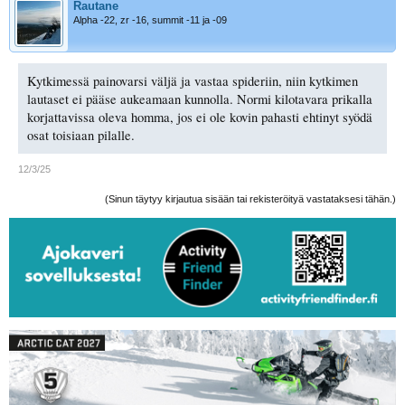
Rautane
Alpha -22, zr -16, summit -11 ja -09
Kytkimessä painovarsi väljä ja vastaa spideriin, niin kytkimen
lautaset ei pääse aukeamaan kunnolla. Normi kilotavara prikalla
korjattavissa oleva homma, jos ei ole kovin pahasti ehtinyt syödä
osat toisiaan pilalle.
12/3/25
(Sinun täytyy kirjautua sisään tai rekisteröityä vastataksesi tähän.)