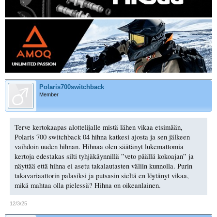
Polaris700switchback
Member
Terve kertokaapas alottelijalle mistä lähen vikaa etsimään,
Polaris 700 switchback 04 hihna katkesi ajosta ja sen jälkeen
vaihdoin uuden hihnan. Hihnaa olen säätänyt lukemattomia
kertoja edestakas silti tyhjäkäynnillä ”veto päällä kokoajan” ja
näyttää että hihna ei asetu takalautasten väliin kunnolla. Purin
takavariaattorin palasiksi ja putsasin sieltä en löytänyt vikaa,
mikä mahtaa olla pielessä? Hihna on oikeanlainen.
12/3/25