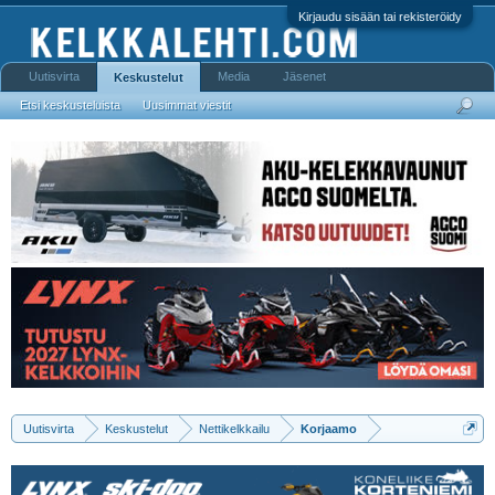
Kirjaudu sisään tai rekisteröidy
Uutisvirta
Media
Jäsenet
Keskustelut
Etsi keskusteluista
Uusimmat viestit
Uutisvirta
Keskustelut
Nettikelkkailu
Korjaamo