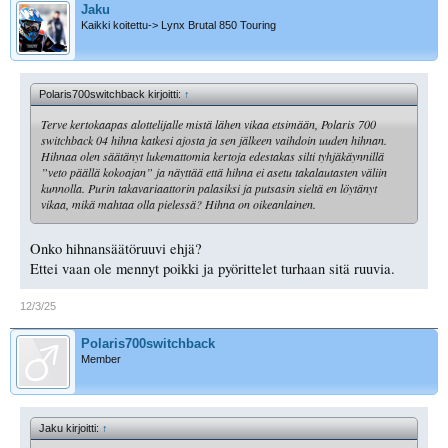
Jaku
Kaikki koitettu-> Lynx Brutal 850 Touring
Polaris700switchback kirjoitti:
↑
Terve kertokaapas alottelijalle mistä lähen vikaa etsimään, Polaris 700
switchback 04 hihna katkesi ajosta ja sen jälkeen vaihdoin uuden hihnan.
Hihnaa olen säätänyt lukemattomia kertoja edestakas silti tyhjäkäynnillä
”veto päällä kokoajan” ja näyttää että hihna ei asetu takalautasten väliin
kunnolla. Purin takavariaattorin palasiksi ja putsasin sieltä en löytänyt
vikaa, mikä mahtaa olla pielessä? Hihna on oikeanlainen.
Onko hihnansäätöruuvi ehjä?
Ettei vaan ole mennyt poikki ja pyörittelet turhaan sitä ruuvia.
12/3/25
Polaris700switchback
Member
Jaku kirjoitti:
↑