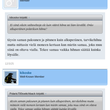
Member
kikoske kirjoitti:
↑
Ei siinä oikein vaihtoehtoja ole kuin väärä hihna tai liian kireällä. Onko
alkuperäinen polariksen hihna?
täysin saman paksunen ja pitunen kuin alkuperänen, tarvikehihna
mutta mittasin vielä moneen kertaan kun mietin samaa, joku muu
siinä on oltava vialla. Tekee samaa vaikka hihnan säätää kuinka
löysälle.
12/3/25
kikoske
Well-Known Member
Polaris700switchback kirjoitti:
↑
täysin saman paksunen ja pitunen kuin alkuperänen, tarvikehihna mutta
mittasin vielä moneen kertaan kun mietin samaa, joku muu siinä on oltava
vialla. Tekee samaa vaikka hihnan säätää kuinka löysälle.