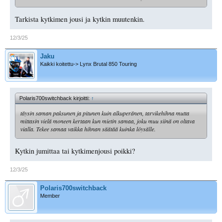
Tarkista kytkimen jousi ja kytkin muutenkin.
12/3/25
Jaku
Kaikki koitettu-> Lynx Brutal 850 Touring
Polaris700switchback kirjoitti:
↑
täysin saman paksunen ja pitunen kuin alkuperänen, tarvikehihna mutta
mittasin vielä moneen kertaan kun mietin samaa, joku muu siinä on oltava
vialla. Tekee samaa vaikka hihnan säätää kuinka löysälle.
Kytkin jumittaa tai kytkimenjousi poikki?
12/3/25
Polaris700switchback
Member