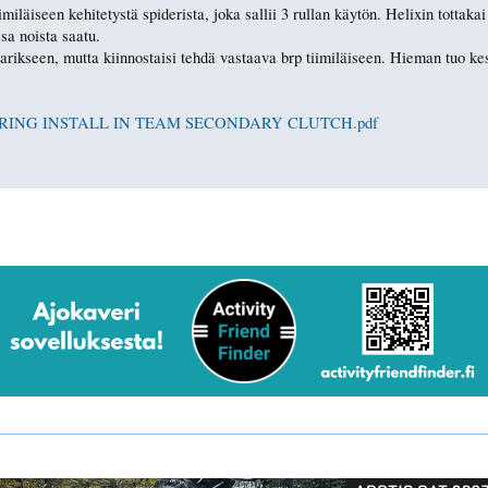
läiseen kehitetystä spiderista, joka sallii 3 rullan käytön. Helixin tottakai v
sa noista saatu.
larikseen, mutta kiinnostaisi tehdä vastaava brp tiimiläiseen. Hieman tuo ke
...N SPRING INSTALL IN TEAM SECONDARY CLUTCH.pdf