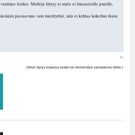
aatinee lisäksi. Malleja löytyy ei myös ei lineaarisille jousille,
skenään passaavuus vain mietityttää, niin ei kehtaa kokeilun ilosta
#1
(Sinun täytyy kirjautua sisään tai rekisteröityä vastataksesi tähän.)