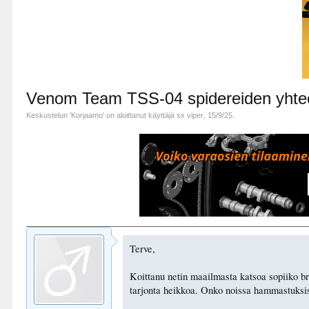
Venom Team TSS-04 spidereiden yhteen
Keskustelun '
Korjaamo
' on aloittanut käyttäjä
sx viper
,
15/9/25
.
Terve,
Koittanu netin maailmasta katsoa sopiiko brp
tarjonta heikkoa. Onko noissa hammastuksissa