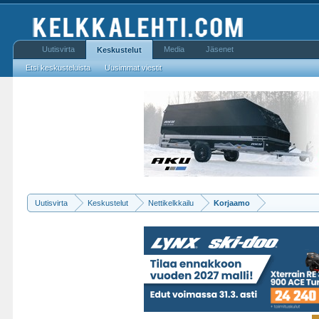
Uutisvirta
Media
Jäsenet
Keskustelut
Etsi keskusteluista
Uusimmat viestit
Uutisvirta
Keskustelut
Nettikelkkailu
Korjaamo