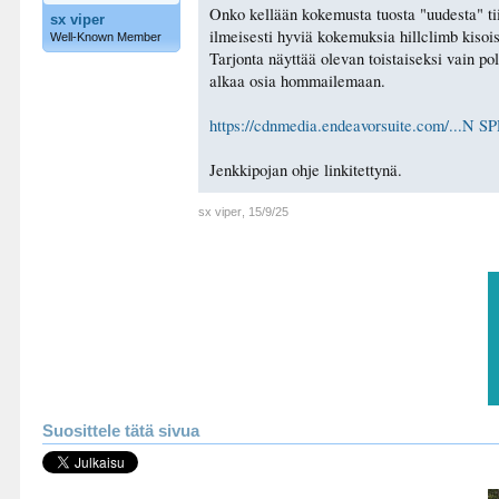
Onko kellään kokemusta tuosta "uudesta" tiimi
sx viper
ilmeisesti hyviä kokemuksia hillclimb kisois
Well-Known Member
Tarjonta näyttää olevan toistaiseksi vain po
alkaa osia hommailemaan.
https://cdnmedia.endeavorsuite.com/
Jenkkipojan ohje linkitettynä.
sx viper
,
15/9/25
Suosittele tätä sivua