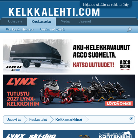
Kirjaudu sisään tai rekisteröidy
Uutisvirta
Media
Jäsenet
Keskustelut
Etsi keskusteluista
Uusimmat viestit
Uutisvirta
Keskustelut
Kelkkamarkkinat