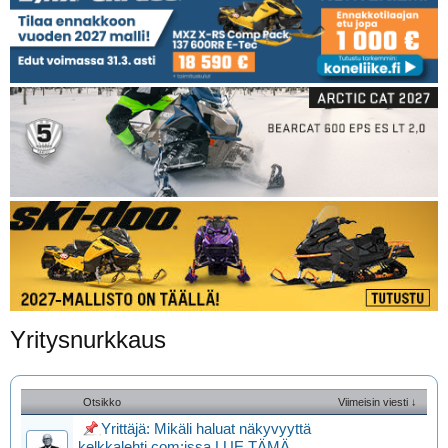
Yritysnurkkaus
Otsikko
Viimeisin viesti ↓
Yrittäjä: Mikäli haluat näkyvyyttä
kelkkalehti.com:issa LUE TÄMÄ