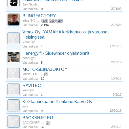
Jani Sipola
27/1/09
Vastauksia:
0
BLINGFACTORY
edge 340
...
108
109
110
21/3/23
Vastauksia:
2,194
Vmax Oy -YAMAHA kelkkahuollot ja varaosat
Helsingissä
VmaxOy
17/12/19
Vastauksia:
4
Henergy.fi - Sidewinder ohjelmoinnit
henergy.fi
26/3/19
Vastauksia:
8
MOTO-SEINÄJOKI OY
M0NSTERI
...
2
10/2/17
Vastauksia:
30
RAVITEC
Yamppa
5/2/17
Vastauksia:
2
Kelkkapurkaamo Pienkone Karvo Oy
jas2
12/10/15
Vastauksia:
9
BACKSHiFT.EU
BACKSHiFT
...
2
2/10/14
Vastauksia:
32