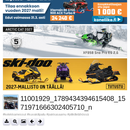
11001929_1789434394615408_15
71971666302405710_n
#kelekkamessut #kuvakilipailu #pakkasaamu #pilikillelähössä