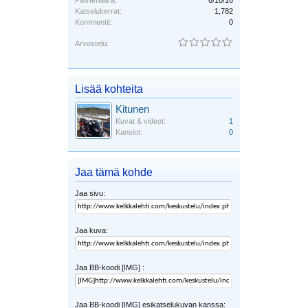
Katselukerrat:
1,782
Kommentit:
0
Arvostelu:
Lisää kohteita
Kitunen
Kuvat & videot:
1
Kansiot:
0
Jaa tämä kohde
Jaa sivu:
Jaa kuva:
Jaa BB-koodi [IMG] :
Jaa BB-koodi [IMG] esikatselukuvan kanssa: