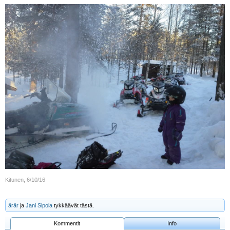
Kitunen
,
6/10/16
ärär
ja
Jani Sipola
tykkäävät tästä.
Kommentit
Info