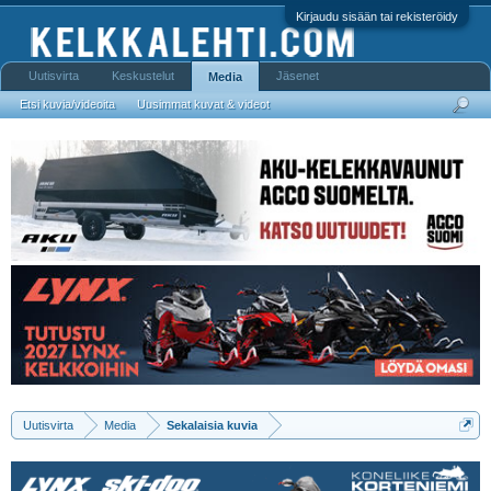
Kirjaudu sisään tai rekisteröidy
Uutisvirta
Keskustelut
Jäsenet
Media
Etsi kuvia/videoita
Uusimmat kuvat & videot
Uutisvirta
Media
Sekalaisia kuvia