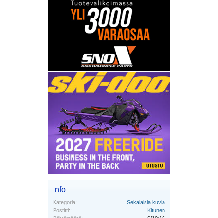
Info
Kategoria:
Sekalaisia kuvia
Postitti::
Kitunen
Päivämäärä:
6/10/16