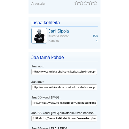
Arvostelu:
Lisää kohteita
Jani Sipola
Kuvat & videot:
158
Kansiot:
4
Jaa tämä kohde
Jaa sivu:
Jaa kuva:
Jaa BB-koodi [IMG] :
Jaa BB-koodi [IMG] esikatselukuvan kanssa:
Jaa BB-koodi [GALLERY]: