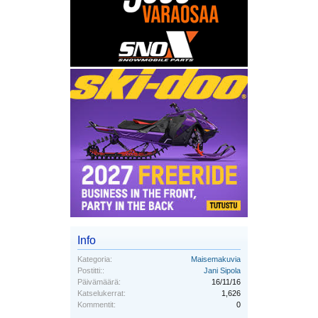
Info
Kategoria:
Maisemakuvia
Postitti::
Jani Sipola
Päivämäärä:
16/11/16
Katselukerrat:
1,626
Kommentit:
0