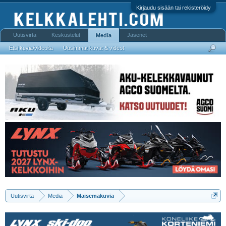
Kirjaudu sisään tai rekisteröidy
Uutisvirta
Keskustelut
Jäsenet
Media
Etsi kuvia/videoita
Uusimmat kuvat & videot
Uutisvirta
Media
Maisemakuvia