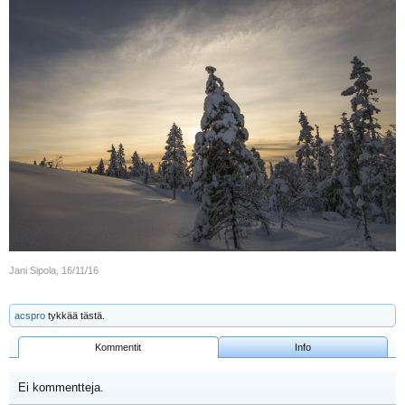
Jani Sipola
,
16/11/16
acspro
tykkää tästä.
Kommentit
Info
Ei kommentteja.