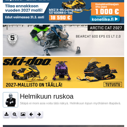
Helmikuun ruskoa
Sitäpä ei moni asia voita tätä näkyä. Helmikuun lopun myöhäinen iltapäivä.