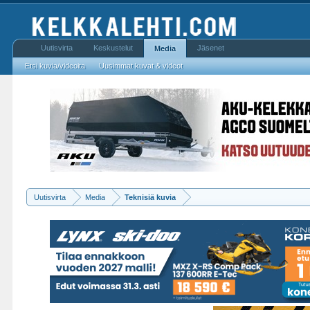
Uutisvirta
Keskustelut
Jäsenet
Media
Etsi kuvia/videoita
Uusimmat kuvat & videot
Uutisvirta
Media
Teknisiä kuvia