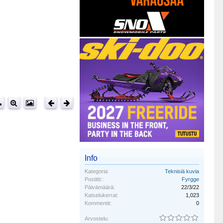
Info
Kategoria:
Teknisiä kuvia
Postitti::
Fyrgge
Päivämäärä:
22/3/22
Katselukerrat:
1,023
Kommentit:
0
Arvostelu: