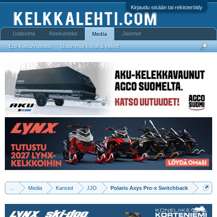
Kirjaudu sisään tai rekisteröidy
Uutisvirta
Keskustelut
Jäsenet
Media
Etsi kuvia/videoita
Uusimmat kuvat & videot
...
Media
Kansiot
JJO
Polaris Axys Pro-x Switchback