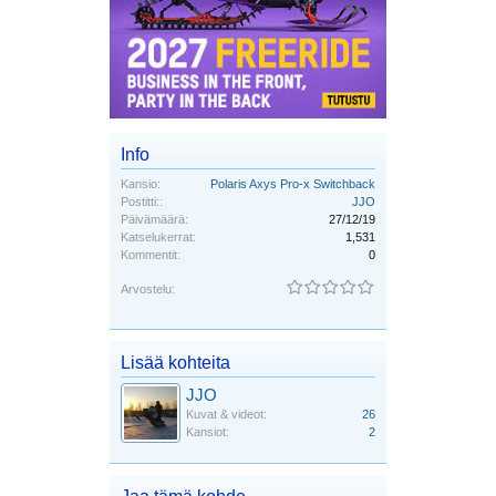
Info
Kansio:
Polaris Axys Pro-x Switchback
Postitti::
JJO
Päivämäärä:
27/12/19
Katselukerrat:
1,531
Kommentit:
0
Arvostelu:
Lisää kohteita
JJO
Kuvat & videot:
26
Kansiot:
2