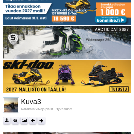
Kuva3
Rälläkällä viivoja pitkin.. Hyvä tulee!