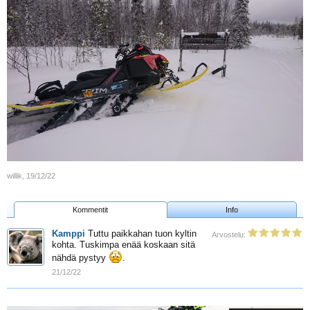
willik
,
19/12/22
Kommentit
Info
Kamppi
Tuttu paikkahan tuon kyltin
Arvostelu:
kohta. Tuskimpa enää koskaan sitä
nähdä pystyy
.
21/12/22