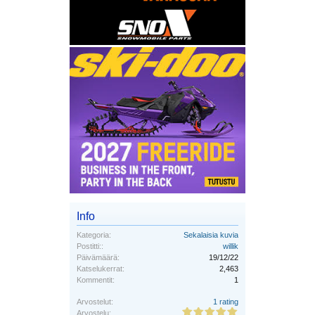
Info
Kategoria:
Sekalaisia kuvia
Postitti::
willik
Päivämäärä:
19/12/22
Katselukerrat:
2,463
Kommentit:
1
Arvostelut:
1 rating
Arvostelu: