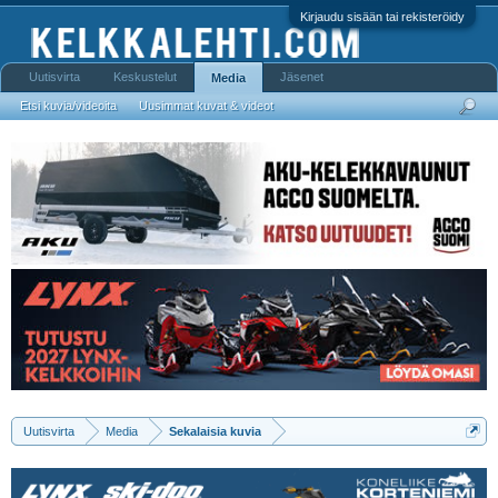
Kirjaudu sisään tai rekisteröidy
Uutisvirta
Keskustelut
Jäsenet
Media
Etsi kuvia/videoita
Uusimmat kuvat & videot
Uutisvirta
Media
Sekalaisia kuvia