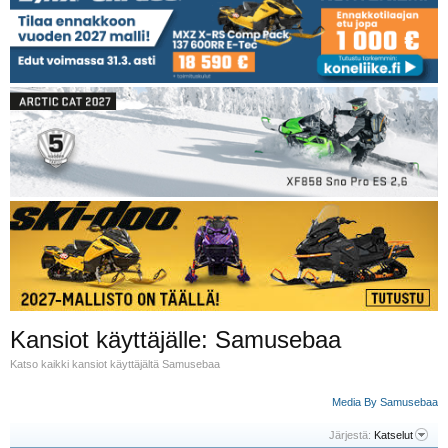
Kansiot käyttäjälle: Samusebaa
Katso kaikki kansiot käyttäjältä Samusebaa
Media By Samusebaa
Järjestä:
Katselut