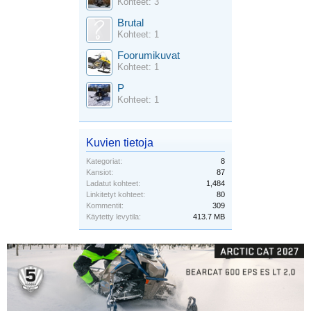
Kohteet: 3
Brutal
Kohteet: 1
Foorumikuvat
Kohteet: 1
P
Kohteet: 1
Kuvien tietoja
Kategoriat:
8
Kansiot:
87
Ladatut kohteet:
1,484
Linkitetyt kohteet:
80
Kommentit:
309
Käytetty levytila:
413.7 MB