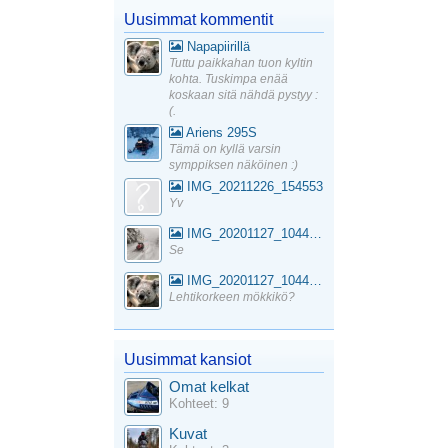
Uusimmat kommentit
Napapiirillä
Tuttu paikkahan tuon kyltin
kohta. Tuskimpa enää
koskaan sitä nähdä pystyy :
(.
Ariens 295S
Tämä on kyllä varsin
symppiksen näköinen :)
IMG_20211226_154553
Yv
IMG_20201127_104441_1
Se
IMG_20201127_104441_1
Lehtikorkeen mökkikö?
Uusimmat kansiot
Omat kelkat
Kohteet: 9
Kuvat