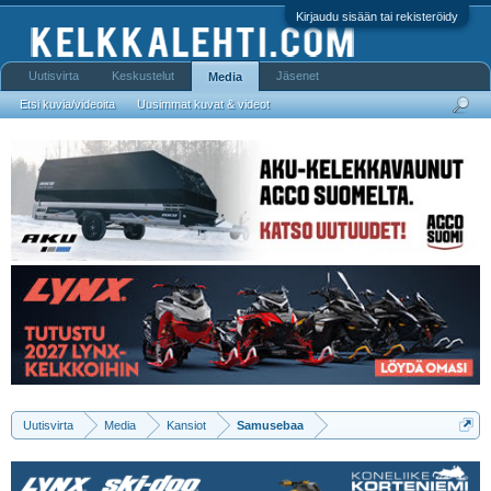
Kirjaudu sisään tai rekisteröidy
Uutisvirta
Keskustelut
Jäsenet
Media
Etsi kuvia/videoita
Uusimmat kuvat & videot
Uutisvirta
Media
Kansiot
Samusebaa