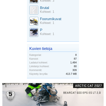
Kohteet: 3
Brutal
Kohteet: 1
Foorumikuvat
Kohteet: 1
P
Kohteet: 1
Kuvien tietoja
Kategoriat:
8
Kansiot:
87
Ladatut kohteet:
1,484
Linkitetyt kohteet:
80
Kommentit:
309
Käytetty levytila:
413.7 MB