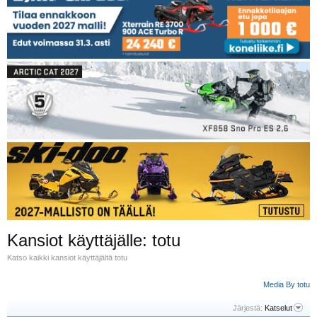
Kansiot käyttäjälle: totu
Katso kaikki kansiot käyttäjältä totu
Media By totu
Järjestä:
Katselut