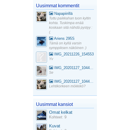
Uusimmat kommentit
Napapiirillä
Tuttu paikkahan tuon kyltin
kohta. Tuskimpa enää
koskaan sitä nähdä pystyy :
(.
Ariens 295S
Tämä on kyllä varsin
symppiksen näköinen :)
IMG_20211226_154553
Yv
IMG_20201127_104441_1
Se
IMG_20201127_104441_1
Lehtikorkeen mökkikö?
Uusimmat kansiot
Omat kelkat
Kohteet: 9
Kuvat