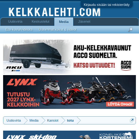
Kirjaudu sisään tai rekisteröidy
Uutisvirta
Keskustelut
Jäsenet
Media
Etsi kuvia/videoita
Uusimmat kuvat & videot
Uutisvirta
Media
Kansiot
totu