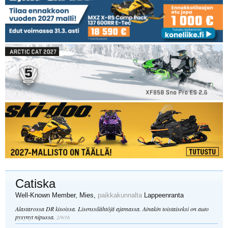
Catiska
Well-Known Member
, Mies,
paikkakunnalta
Lappeenranta
Alastarossa DR kisoissa. Lisenssilähtöjä ajamassa. Ainakin toistaiseksi on auto
pysynyt nipussa.
2/9/16