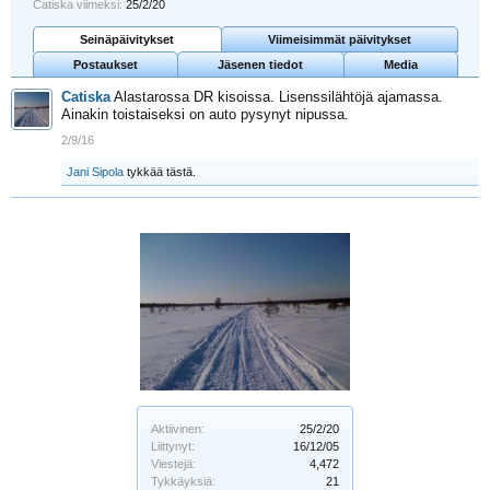
Catiska viimeksi:
25/2/20
Seinäpäivitykset
Viimeisimmät päivitykset
Postaukset
Jäsenen tiedot
Media
Catiska
Alastarossa DR kisoissa. Lisenssilähtöjä ajamassa.
Ainakin toistaiseksi on auto pysynyt nipussa.
2/9/16
Jani Sipola
tykkää tästä.
Aktiivinen:
25/2/20
Liittynyt:
16/12/05
Viestejä:
4,472
Tykkäyksiä:
21