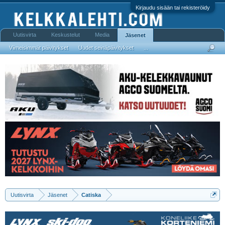
Kirjaudu sisään tai rekisteröidy
Uutisvirta
Keskustelut
Media
Jäsenet
Viimeisimmät päivitykset
Uudet seinäpäivitykset
...
Uutisvirta
Jäsenet
Catiska