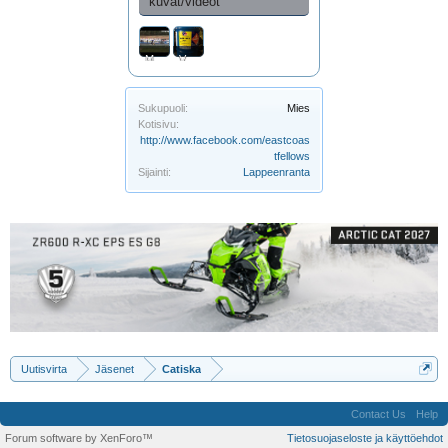
kuvat/videot
Moottorikelkalla Alastaron DR finaalissa - YouTube
Voimajuomaa moottorille
Sukupuoli:
Mies
Kotisivu:
http://www.facebook.com/eastcoas
tfellows
Sijainti:
Lappeenranta
Uutisvirta
Jäsenet
Catiska
Contact Us
Help
Forum software by XenForo™
Tietosuojaseloste ja käyttöehdot