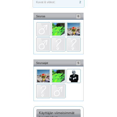
Kuvat & videot:
2
Seuraa
6
Seuraajat
5
Käyttäjän viimeisimmät