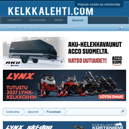
Kirjaudu sisään tai rekisteröidy
Uutisvirta
Keskustelut
Media
Jäsenet
Viimeisimmät päivitykset
Uudet seinäpäivitykset
...
Uutisvirta
Jäsenet
Foxxman