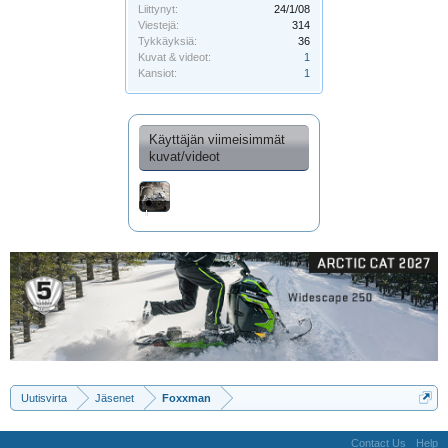
Liittynyt:
24/1/08
Viestejä:
314
Tykkäyksiä:
36
Kuvat & videot:
1
Kansiot:
1
Käyttäjän viimeisimmät
kuvat/videot
IMG_0237
Uutisvirta
Jäsenet
Foxxman
Contact Us
Help