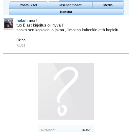
Postaukset
Jäsenen tiedot
Media
Kansiot
hekuli
moi !
tuo Blast kirjoitus oli hyvä !
saako sen kopioida ja jakaa , ilmoitan kuitenkin että kopioitu
heikki
7/1/21
Aktiivinen:
31/3/26