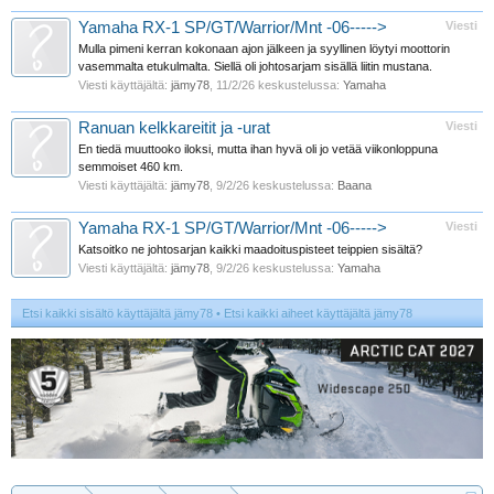
Yamaha RX-1 SP/GT/Warrior/Mnt -06----->
Viesti
Mulla pimeni kerran kokonaan ajon jälkeen ja syyllinen löytyi moottorin
vasemmalta etukulmalta. Siellä oli johtosarjam sisällä liitin mustana.
Viesti käyttäjältä:
jämy78
,
11/2/26
keskustelussa:
Yamaha
Ranuan kelkkareitit ja -urat
Viesti
En tiedä muuttooko iloksi, mutta ihan hyvä oli jo vetää viikonloppuna
semmoiset 460 km.
Viesti käyttäjältä:
jämy78
,
9/2/26
keskustelussa:
Baana
Yamaha RX-1 SP/GT/Warrior/Mnt -06----->
Viesti
Katsoitko ne johtosarjan kaikki maadoituspisteet teippien sisältä?
Viesti käyttäjältä:
jämy78
,
9/2/26
keskustelussa:
Yamaha
Etsi kaikki sisältö käyttäjältä jämy78
Etsi kaikki aiheet käyttäjältä jämy78