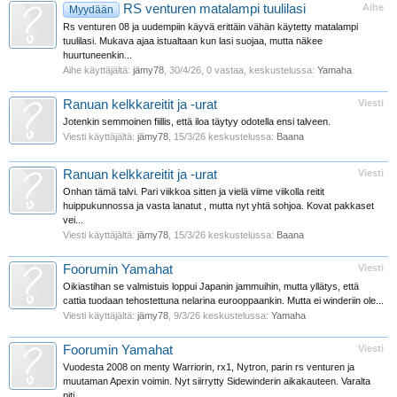
RS venturen matalampi tuulilasi
Aihe
Myydään
Rs venturen 08 ja uudempiin käyvä erittäin vähän käytetty matalampi
tuulilasi. Mukava ajaa istualtaan kun lasi suojaa, mutta näkee
huurtuneenkin...
Aihe käyttäjältä:
jämy78
,
30/4/26
, 0 vastaa, keskustelussa:
Yamaha
Ranuan kelkkareitit ja -urat
Viesti
Jotenkin semmoinen fiillis, että iloa täytyy odotella ensi talveen.
Viesti käyttäjältä:
jämy78
,
15/3/26
keskustelussa:
Baana
Ranuan kelkkareitit ja -urat
Viesti
Onhan tämä talvi. Pari viikkoa sitten ja vielä viime viikolla reitit
huippukunnossa ja vasta lanatut , mutta nyt yhtä sohjoa. Kovat pakkaset
vei...
Viesti käyttäjältä:
jämy78
,
15/3/26
keskustelussa:
Baana
Foorumin Yamahat
Viesti
Oikiastihan se valmistuis loppui Japanin jammuihin, mutta yllätys, että
cattia tuodaan tehostettuna nelarina eurooppaankin. Mutta ei winderiin ole...
Viesti käyttäjältä:
jämy78
,
9/3/26
keskustelussa:
Yamaha
Foorumin Yamahat
Viesti
Vuodesta 2008 on menty Warriorin, rx1, Nytron, parin rs venturen ja
muutaman Apexin voimin. Nyt siirrytty Sidewinderin aikakauteen. Varalta
piti...