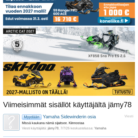
Viimeisimmät sisällöt käyttäjältä jämy78
Yamaha Sidewinderin osia
Viesti
Myydään
Missä kaukana nämä sijaitsee. Kiinnostaa
Viesti käyttäjältä:
jämy78
,
7/7/26
keskustelussa:
Yamaha