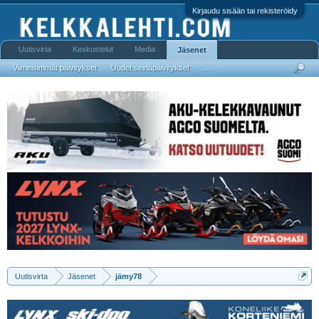
Kirjaudu sisään tai rekisteröidy
Uutisvirta
Keskustelut
Media
Jäsenet
Viimeisimmät päivitykset
Uudet seinäpäivitykset
...
Uutisvirta
Jäsenet
jämy78