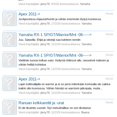
Viesti käyttäjältä:
jämy78
,
9/3/26
keskustelussa:
Yamaha
Apex 2011->
Viesti
Ja Apexeissa ohjaustehostin ja vähän enemmän löylyä koneessa.
Viesti käyttäjältä:
jämy78
,
17/2/26
keskustelussa:
Yamaha
Yamaha RX-1 SP/GT/Warrior/Mnt -06----->
Viesti
Juu. Satasilla. Ehjiä ja siistejä saa kahteen tonniin
Viesti käyttäjältä:
jämy78
,
12/2/26
keskustelussa:
Yamaha
Yamaha RX-1 SP/GT/Warrior/Mnt -06----->
Viesti
Vielähän tuosta kelkan saisi. Hyllystä öhlinssit alle, ranuoinnit mäkeen ja
vähän hellää kohtelua
Viesti käyttäjältä:
jämy78
,
12/2/26
keskustelussa:
Yamaha
Apex 2011->
Viesti
Lapin kelkkailijalla on warrior ja ei se perä mitenkään korkealla ole vaikka
kaikki olisi kunnossa. Vähän hämää se warriorin jatkopala, mutta...
Viesti käyttäjältä:
jämy78
,
12/2/26
keskustelussa:
Yamaha
Ranuan kelkkareitit ja -urat
Viesti
Ei ole tikutettu vuosiin. Nyt metsähallitus on sen tikuttanut.
Viesti käyttäjältä:
jämy78
,
11/2/26
keskustelussa:
Baana