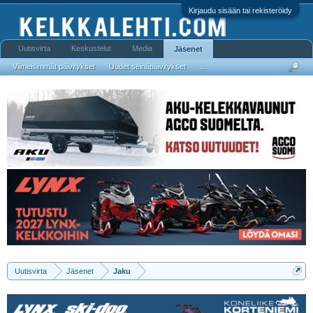
Kirjaudu sisään tai rekisteröidy
Uutisvirta
Keskustelut
Media
Jäsenet
Viimeisimmät päivitykset
Uudet seinäpäivitykset
...
Uutisvirta
Jäsenet
Jaku