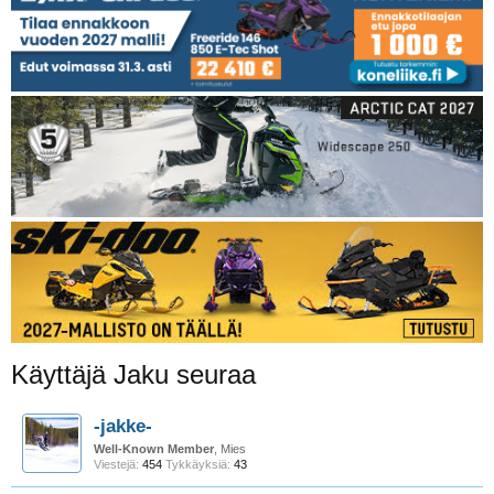
Käyttäjä Jaku seuraa
-jakke-
Well-Known Member
, Mies
Viestejä:
454
Tykkäyksiä:
43