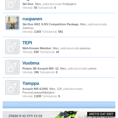
Ski-Doo
, Mies,
paikkakunnalta
Pudasjärvi
Viestejä:
93
Tykkäyksiä:
0
ruupanen
Ski-Doo MXZ X-RS Competition Package
, Mies,
paikkakunnalta
Joensuu
Viestejä:
2,003
Tykkäyksiä:
581
TEPI
Well-Known Member
, Mies,
paikkakunnalta
joensuu
Viestejä:
630
Tykkäyksiä:
16
Vuobma
Polaris SB Assault 800 -12
, Mies,
paikkakunnalta
Lehmo
Viestejä:
246
Tykkäyksiä:
0
Yamppa
Assault 800 &1050
, Mies, 126,
paikkakunnalta
Porvoo/Laukaa/Kilpisjärvi
Viestejä:
2,828
Tykkäyksiä:
9