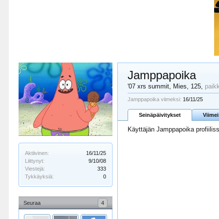
Jamppapoika
'07 xrs summit
, Mies, 125,
paik
Jamppapoika viimeksi:
16/11/25
Seinäpäivitykset
Viime
Käyttäjän Jamppapoika profiiliss
Aktiivinen:
16/11/25
Liittynyt:
9/10/08
Viestejä:
333
Tykkäyksiä:
0
Seuraa
4