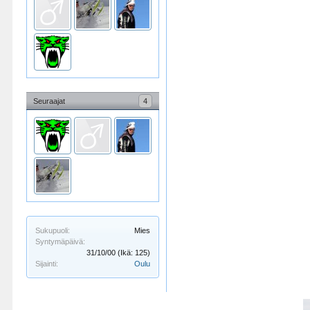
Seuraajat
4
Sukupuoli:
Mies
Syntymäpäivä:
31/10/00
(Ikä: 125)
Sijainti:
Oulu