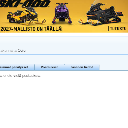
kakunnalta
Oulu
isimmät päivitykset
Postaukset
Jäsenen tiedot
a ei ole vielä postauksia.