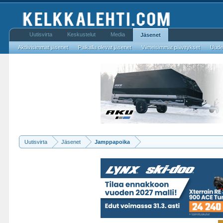
Uutisvirta
Keskustelut
Media
Jäsenet
Aktiivisimmat jäsenet
Paikalla olevat jäsenet
Viimeisimmät päivitykset
Uudet
Uutisvirta
Jäsenet
Jamppapoika