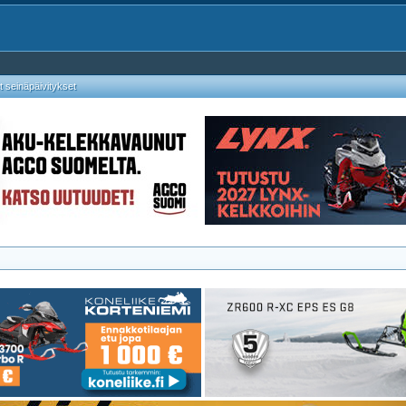
 seinäpäivitykset