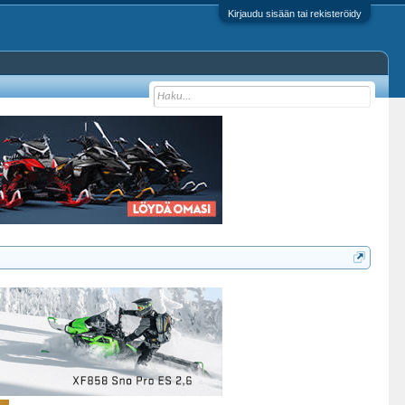
Kirjaudu sisään tai rekisteröidy