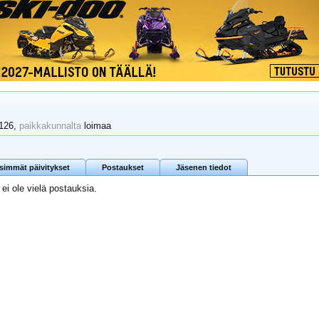
 126,
paikkakunnalta
loimaa
isimmät päivitykset
Postaukset
Jäsenen tiedot
a ei ole vielä postauksia.