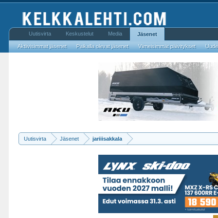
Uutisvirta
Keskustelut
Media
Jäsenet
Aktiivisimmat jäsenet
Paikalla olevat jäsenet
Viimeisimmät päivitykset
Uudet
Uutisvirta
Jäsenet
jariiisakkala