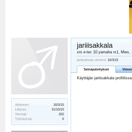
jariiisakkala
xrs e-tec 10.yamaha rx1
, Mies,
jariiisakkala viimeksi:
16/3/15
Seinäpäivitykset
Viime
Käyttäjän jariiisakkala profiiliss
Aktiivinen:
16/3/15
Liittynyt:
31/10/10
Viestejä:
202
Tykkäyksiä:
0