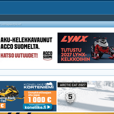
 seinäpäivitykset