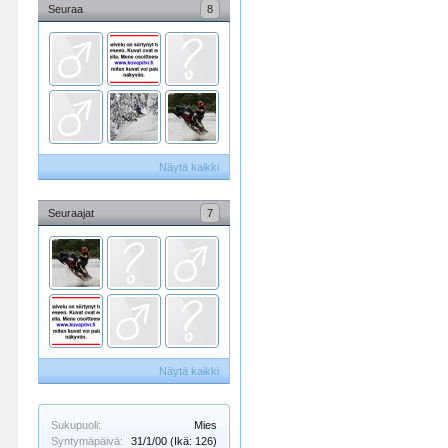
Seuraa
8
Näytä kaikki
Seuraajat
7
Näytä kaikki
Sukupuoli:
Mies
Syntymäpäivä:
31/1/00
(Ikä: 126)