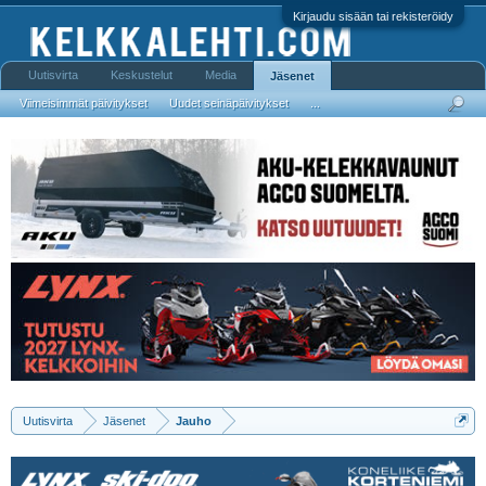
Kirjaudu sisään tai rekisteröidy
Uutisvirta
Keskustelut
Media
Jäsenet
Viimeisimmät päivitykset
Uudet seinäpäivitykset
...
Uutisvirta
Jäsenet
Jauho