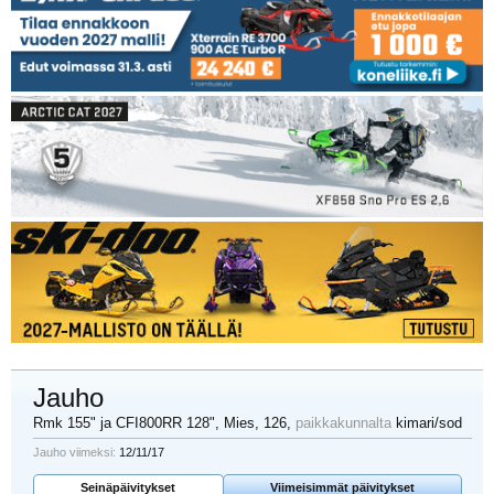
Jauho
Rmk 155" ja CFI800RR 128"
, Mies, 126,
paikkakunnalta
kimari/sod
Jauho viimeksi:
12/11/17
Seinäpäivitykset
Viimeisimmät päivitykset