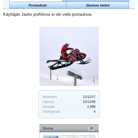
Postaukset
Jäsenen tiedot
Käyttäjän Jauho profiilissa ei ole vielä postauksia.
Aktiivinen:
12/11/17
Liittynyt:
23/11/06
Viestejä:
2,088
Tykkäyksiä:
4
Seuraa
18