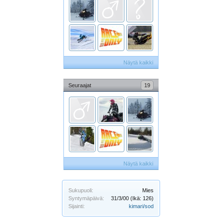
Näytä kaikki
Seuraajat
19
Näytä kaikki
Sukupuoli:
Mies
Syntymäpäivä:
31/3/00
(Ikä: 126)
Sijainti:
kimari/sod