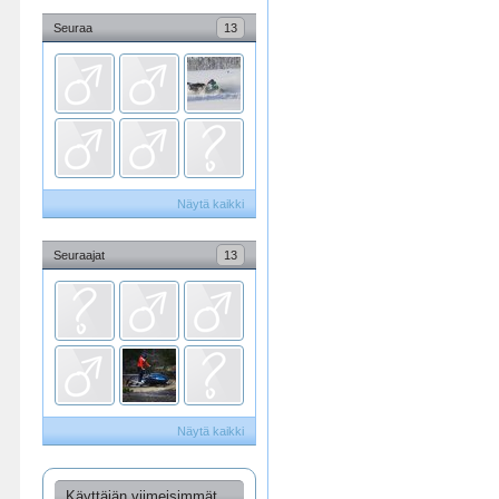
Seuraa
13
Näytä kaikki
Seuraajat
13
Näytä kaikki
Käyttäjän viimeisimmät