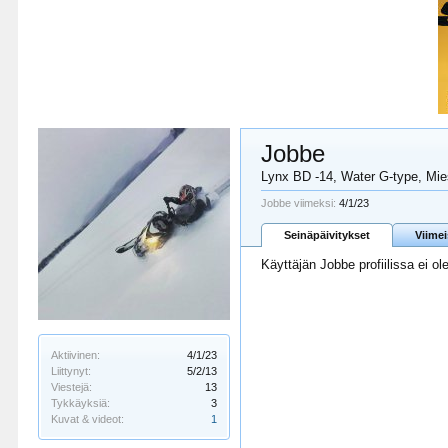
Jobbe
Lynx BD -14, Water G-type
, Mi
Jobbe viimeksi:
4/1/23
Seinäpäivitykset
Viime
Käyttäjän Jobbe profiilissa ei ol
Aktiivinen:
4/1/23
Liittynyt:
5/2/13
Viestejä:
13
Tykkäyksiä:
3
Kuvat & videot:
1