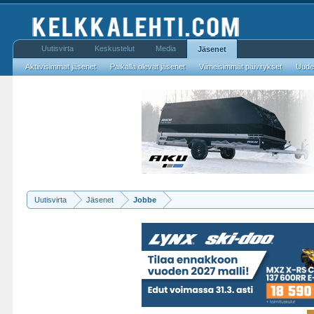
Uutisvirta
Keskustelut
Media
Jäsenet
Aktiivisimmat jäsenet
Paikalla olevat jäsenet
Viimeisimmät päivitykset
Uudet
Uutisvirta
Jäsenet
Jobbe