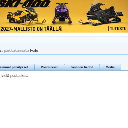
es,
paikkakunnalta
Ivalo
isimmät päivitykset
Postaukset
Jäsenen tiedot
Media
e vielä postauksia.