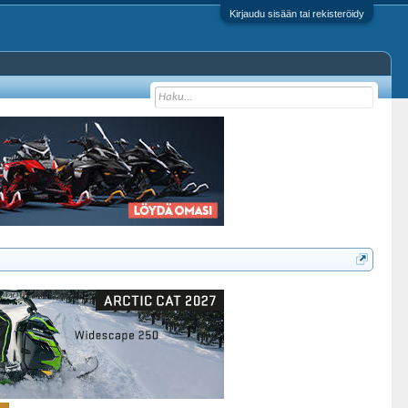
Kirjaudu sisään tai rekisteröidy