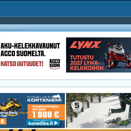
 seinäpäivitykset