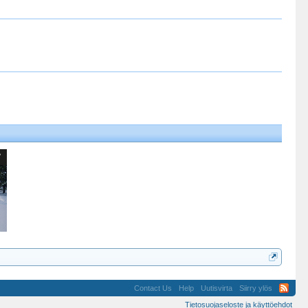
Contact Us
Help
Uutisvirta
Siirry ylös
Tietosuojaseloste ja käyttöehdot