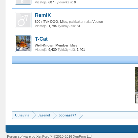
Viestejä:
607
Tykkäyksiä:
0
RemiX
800 rfTek DOO
, Mies,
paikkakunnalta
Vuotso
Viestejä:
1,794
Tykkäyksiä:
31
T-Cat
Well-Known Member
, Mies
Viestejä:
9,430
Tykkäyksiä:
1,401
Uutisvirta
Jäsenet
Joonas#77
Forum software by XenForo™
©2010-2016 XenForo Ltd.