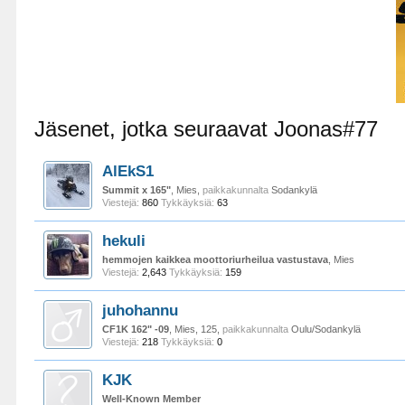
Jäsenet, jotka seuraavat Joonas#77
AlEkS1
Summit x 165"
, Mies,
paikkakunnalta
Sodankylä
Viestejä:
860
Tykkäyksiä:
63
hekuli
hemmojen kaikkea moottoriurheilua vastustava
, Mies
Viestejä:
2,643
Tykkäyksiä:
159
juhohannu
CF1K 162" -09
, Mies, 125,
paikkakunnalta
Oulu/Sodankylä
Viestejä:
218
Tykkäyksiä:
0
KJK
Well-Known Member