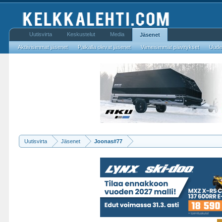
Uutisvirta
Keskustelut
Media
Jäsenet
Aktiivisimmat jäsenet
Paikalla olevat jäsenet
Viimeisimmät päivitykset
Uudet
Uutisvirta
Jäsenet
Joonas#77