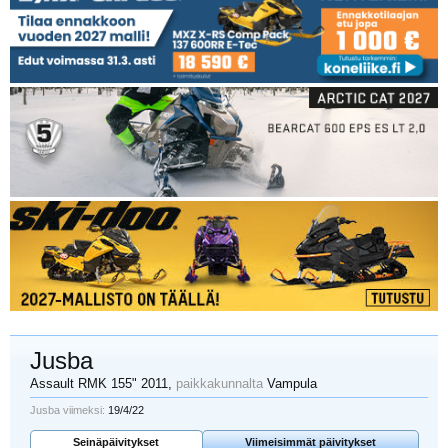
Jusba
Assault RMK 155" 2011
,
paikkakunnalta
Vampula
Jusba viimeksi:
19/4/22
Seinäpäivitykset
Viimeisimmät päivitykset