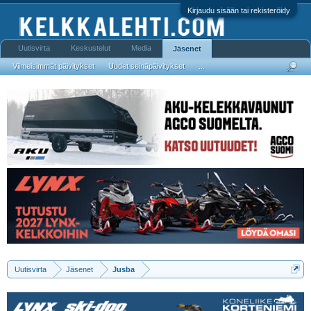
Kirjaudu sisään tai rekisteröidy
Uutisvirta
Keskustelut
Media
Jäsenet
Viimeisimmät päivitykset
Uudet seinäpäivitykset
...
Uutisvirta
Jäsenet
Jusba