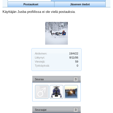
Postaukset
Jäsenen tiedot
Käyttäjän Jusba profiilissa ei ole vielä postauksia.
Aktiivinen:
19/4/22
Liittynyt:
8/11/06
Viestejä:
59
Tykkäyksiä:
0
Seuraa
3
Seuraajat
3