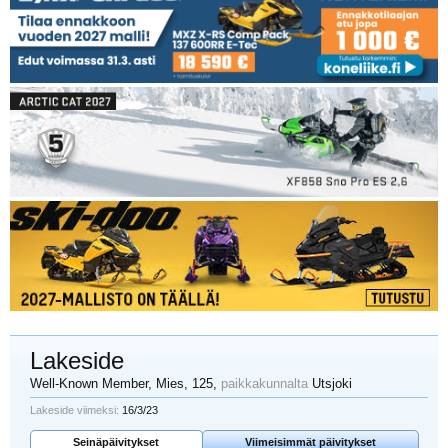
Lakeside
Well-Known Member
, Mies, 125,
paikkakunnalta
Utsjoki
Lakeside viimeksi:
16/3/23
Seinäpäivitykset
Viimeisimmät päivitykset