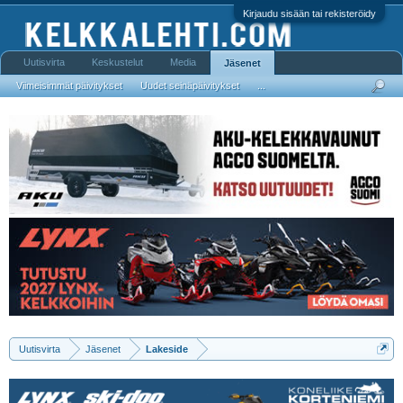
Kirjaudu sisään tai rekisteröidy
Uutisvirta
Keskustelut
Media
Jäsenet
Viimeisimmät päivitykset
Uudet seinäpäivitykset
...
Uutisvirta
Jäsenet
Lakeside