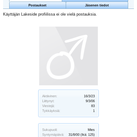
Postaukset
Jäsenen tiedot
Käyttäjän Lakeside profiilissa ei ole vielä postauksia.
Aktiivinen:
16/3/23
Liittynyt:
9/3/06
Viestejä:
83
Tykkäyksiä:
1
Sukupuoli:
Mies
Syntymäpäivä:
31/8/00
(Ikä: 125)