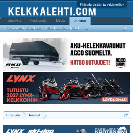
Kirjaudu sisään tai rekisteröidy
Uutisvirta
Keskustelut
Media
Jäsenet
Viimeisimmät päivitykset
Uudet seinäpäivitykset
...
Uutisvirta
Jäsenet