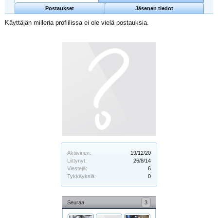
Postaukset
Jäsenen tiedot
Käyttäjän milleria profiilissa ei ole vielä postauksia.
Aktiivinen:
19/12/20
Liittynyt:
26/8/14
Viestejä:
6
Tykkäyksiä:
0
Seuraa
3