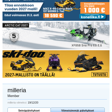
milleria
Member
milleria viimeksi:
19/12/20
Seinäpäivitykset
Viimeisimmät päivitykset