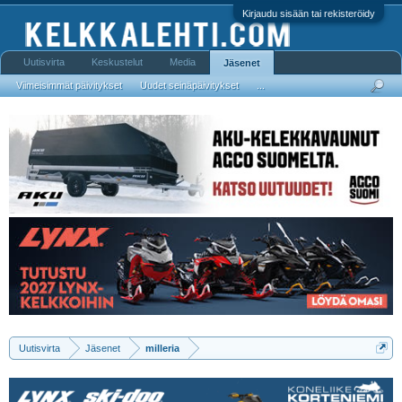
Kirjaudu sisään tai rekisteröidy
Uutisvirta
Keskustelut
Media
Jäsenet
Viimeisimmät päivitykset
Uudet seinäpäivitykset
...
Uutisvirta
Jäsenet
milleria