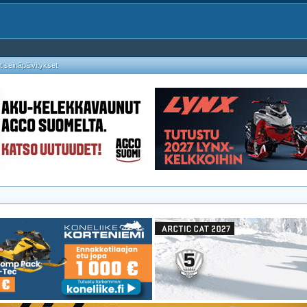
 seinäpäivitykset