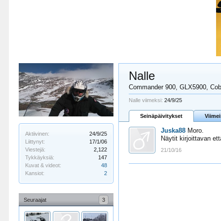
Nalle
Commander 900, GLX5900, Cob
Nalle viimeksi:
24/9/25
Seinäpäivitykset
Viime
Juska88
Moro.
Aktiivinen:
24/9/25
Näytit kirjoittavan e
Liittynyt:
17/1/06
Viestejä:
2,122
21/10/16
Tykkäyksiä:
147
Kuvat & videot:
48
Kansiot:
2
Seuraajat
3