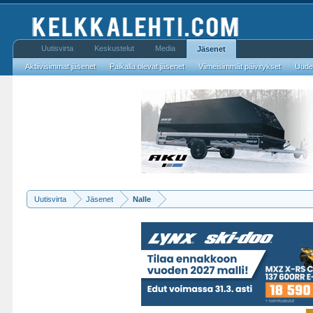
Uutisvirta
Keskustelut
Media
Jäsenet
Aktiivisimmat jäsenet
Paikalla olevat jäsenet
Viimeisimmät päivitykset
Uudet
Uutisvirta
Jäsenet
Nalle