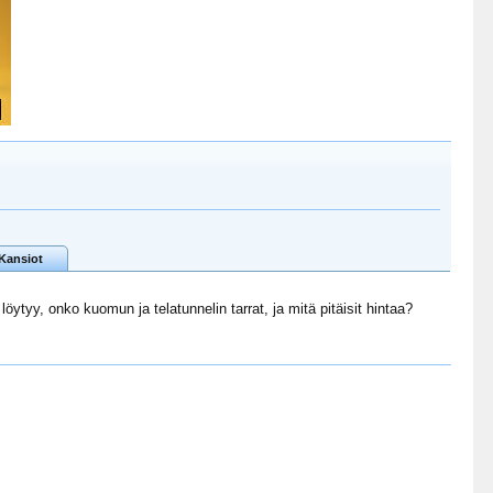
Kansiot
löytyy, onko kuomun ja telatunnelin tarrat, ja mitä pitäisit hintaa?
Turskaa
Glutton
petes88