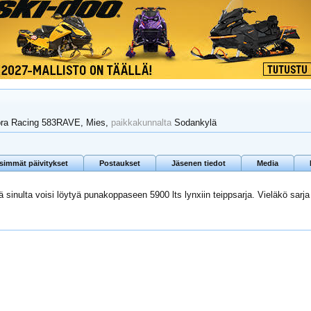
ra Racing 583RAVE
, Mies,
paikkakunnalta
Sodankylä
isimmät päivitykset
Postaukset
Jäsenen tiedot
Media
ttä sinulta voisi löytyä punakoppaseen 5900 lts lynxiin teippsarja. Vieläkö sarja 