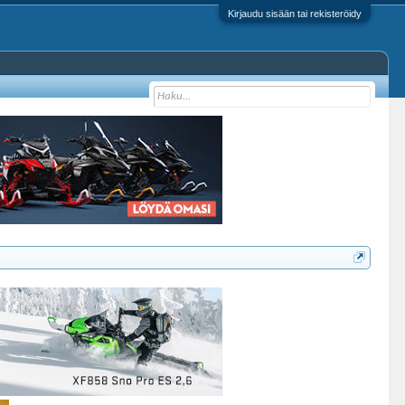
Kirjaudu sisään tai rekisteröidy