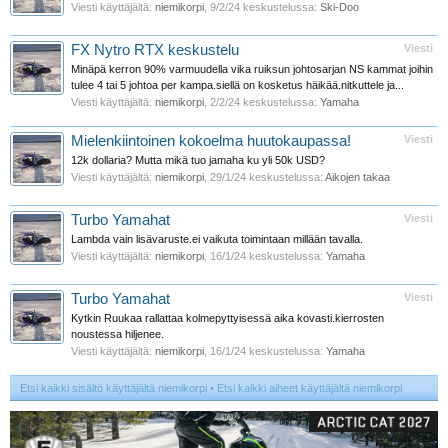
Viesti käyttäjältä:
niemikorpi
,
9/2/24
keskustelussa:
Ski-Doo
FX Nytro RTX keskustelu
Viesti
Minäpä kerron 90% varmuudella vika ruiksun johtosarjan NS kammat joihin
tulee 4 tai 5 johtoa per kampa.siellä on kosketus häikää.nitkuttele ja...
Viesti käyttäjältä:
niemikorpi
,
2/2/24
keskustelussa:
Yamaha
Mielenkiintoinen kokoelma huutokaupassa!
Viesti
12k dollaria? Mutta mikä tuo jamaha ku yli 50k USD?
Viesti käyttäjältä:
niemikorpi
,
29/1/24
keskustelussa:
Aikojen takaa
Turbo Yamahat
Viesti
Lambda vain lisävaruste.ei vaikuta toimintaan millään tavalla.
Viesti käyttäjältä:
niemikorpi
,
16/1/24
keskustelussa:
Yamaha
Turbo Yamahat
Viesti
Kytkin Ruukaa rallattaa kolmepyttyisessä aika kovasti.kierrosten
noustessa hiljenee.
Viesti käyttäjältä:
niemikorpi
,
16/1/24
keskustelussa:
Yamaha
Etsi kaikki sisältö käyttäjältä niemikorpi
Etsi kaikki aiheet käyttäjältä niemikorpi