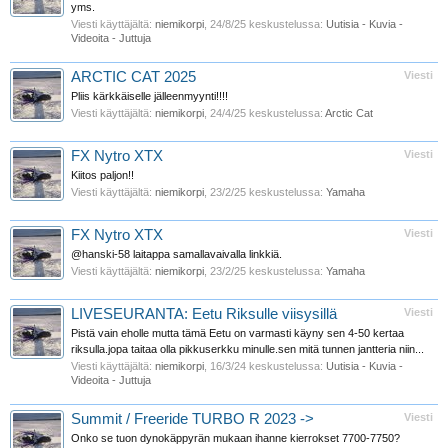
yms.
Viesti käyttäjältä:
niemikorpi
,
24/8/25
keskustelussa:
Uutisia - Kuvia -
Videoita - Juttuja
ARCTIC CAT 2025
Viesti
Pliis kärkkäiselle jälleenmyynti!!!!
Viesti käyttäjältä:
niemikorpi
,
24/4/25
keskustelussa:
Arctic Cat
FX Nytro XTX
Viesti
Kiitos paljon!!
Viesti käyttäjältä:
niemikorpi
,
23/2/25
keskustelussa:
Yamaha
FX Nytro XTX
Viesti
@hanski-58 laitappa samallavaivalla linkkiä.
Viesti käyttäjältä:
niemikorpi
,
23/2/25
keskustelussa:
Yamaha
LIVESEURANTA: Eetu Riksulle viisysillä
Viesti
Pistä vain eholle mutta tämä Eetu on varmasti käyny sen 4-50 kertaa
riksulla.jopa taitaa olla pikkuserkku minulle.sen mitä tunnen jantteria niin...
Viesti käyttäjältä:
niemikorpi
,
16/3/24
keskustelussa:
Uutisia - Kuvia -
Videoita - Juttuja
Summit / Freeride TURBO R 2023 ->
Viesti
Onko se tuon dynokäppyrän mukaan ihanne kierrokset 7700-7750?