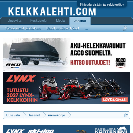
Kirjaudu sisään tai rekisteröidy
Uutisvirta
Keskustelut
Media
Jäsenet
Viimeisimmät päivitykset
Uudet seinäpäivitykset
...
Uutisvirta
Jäsenet
niemikorpi