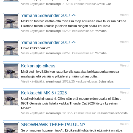
Viesti käyttäjältä:
niemikorpi
,
21/2/26
keskustelussa:
Arctic Cat
Yamaha Sidewinder 2017 ->
Viesti
Melkeen tohtisin väittää että toisessa map anturissa vika tai ei saa oikeaa
lukemaa.toinen keulalla ja toinen ruisku rungon päällä keulasta...
Viesti käyttäjältä:
niemikorpi
,
6/2/26
keskustelussa:
Yamaha
Yamaha Sidewinder 2017 ->
Viesti
Onko kelkka vakio?
Viesti käyttäjältä:
niemikorpi
,
6/2/26
keskustelussa:
Yamaha
Kelkan ajo-oikeus
Viesti
Minä oisin hyvillään kun rattorikortilla saa ajaa kelkkaa.periaatteessa
maalaisjärjellä pärjää jo pitkälle.ei yhtään turhaa uutta...
Viesti käyttäjältä:
niemikorpi
,
20/12/25
keskustelussa:
Jutustelua
Kelkkalehti MK 5 / 2025
Viesti
Uusi kelkkalehti tupsahti. Oliko näin että moottoreiden osalta oli jäänyt
998T Genesis pois listalta vaikka ThunderCat 2026 löytyy kyseinen
Mosa?
Viesti käyttäjältä:
niemikorpi
,
2/10/25
keskustelussa:
Keskustelua lehdestä
SNOWHAWK TEKEE PALUUN?
Viesti
Se on muuten hupanen tuo AI. Ei oikeasti kohta tiedä että mikä on aitoa