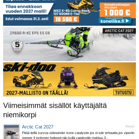
Viimeisimmät sisällöt käyttäjältä
niemikorpi
Arctic Cat 2027
Viesti
Pitää itellä survoa sidewinder kone catalystin jos ei tule tehtaalta.jos viperiin
menee 4 pyttynen helposti niin kyllä catalystiin mahtuu 3...