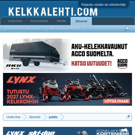
Kirjaudu sisään tai rekisteröidy
Uutisvirta
Keskustelut
Media
Jäsenet
Viimeisimmät päivitykset
Uudet seinäpäivitykset
...
Uutisvirta
Jäsenet
palde