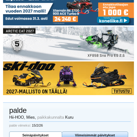
palde
Hii-HOO
, Mies,
paikkakunnalta
Kuru
palde viimeksi:
15/2/26
Seinäpäivitykset
Viimeisimmät päivitykset