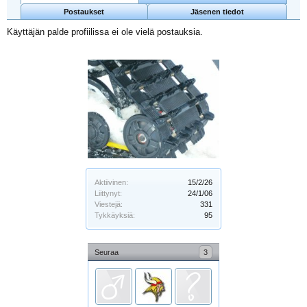
Postaukset
Jäsenen tiedot
Käyttäjän palde profiilissa ei ole vielä postauksia.
Aktiivinen:
15/2/26
Liittynyt:
24/1/06
Viestejä:
331
Tykkäyksiä:
95
Seuraa
3