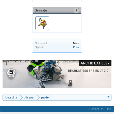
Seuraajat
1
Sukupuoli:
Mies
Sijainti:
Kuru
Uutisvirta
Jäsenet
palde
Contact Us
Help