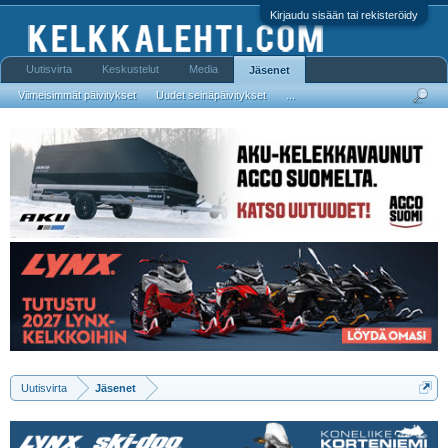
Kirjaudu sisään tai rekisteröidy
Uutisvirta
Keskustelut
Media
Jäsenet
Viimeisimmät päivitykset
Uudet seinäpäivitykset
...
Uutisvirta
Jäsenet