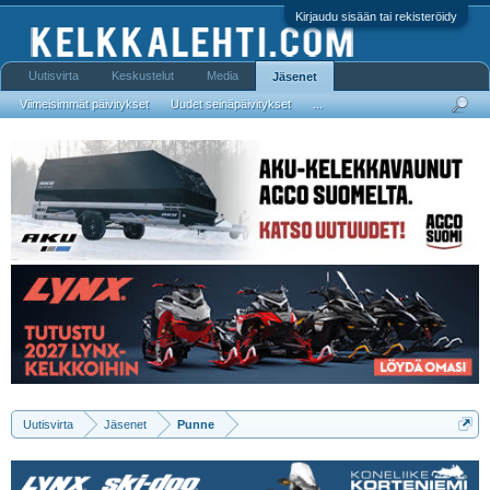
Kirjaudu sisään tai rekisteröidy
Uutisvirta
Keskustelut
Media
Jäsenet
Viimeisimmät päivitykset
Uudet seinäpäivitykset
...
Uutisvirta
Jäsenet
Punne