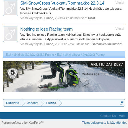
SM-SnowCross Vuokatti/Rommakko 22.3.14
Viesti
Vs: SM-SnowCross Vuokatti/Rommakko 22.3.14 Hyvin kävi, ajo toisessa
lähössä kakkoseksi :)
Viesti käyttäjältä:
Punne
,
22/3/14
keskustelussa:
Kisat
Nothing to lose Racing team
Viesti
Vs: Nothing to lose Racing team Kelkkakausi lähestyy ja keskustelu pitäs
olla jo kuumana ;D. Ajaja luokat ja numerot vielä vähän auki joten...
Viesti käyttäjältä:
Punne
,
29/10/12
keskustelussa:
Kisateamien kuulumiset
Etsi kaikki sisältö käyttäjältä Punne
Etsi kaikki aiheet käyttäjältä Punne
Uutisvirta
Jäsenet
Punne
Contact Us
Help
Forum software by XenForo™
Tietosuojaseloste ja käyttöehdot