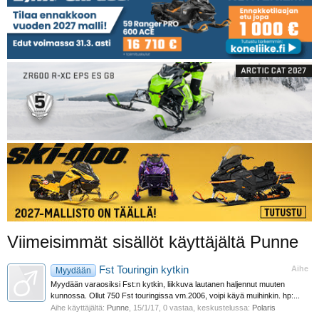
Viimeisimmät sisällöt käyttäjältä Punne
Fst Touringin kytkin
Aihe
Myydään
Myydään varaosiksi Fst:n kytkin, liikkuva lautanen haljennut muuten
kunnossa. Ollut 750 Fst touringissa vm.2006, voipi käyä muihinkin. hp:...
Aihe käyttäjältä:
Punne
,
15/1/17
, 0 vastaa, keskustelussa:
Polaris