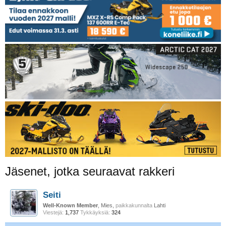
Jäsenet, jotka seuraavat rakkeri
Seiti
Well-Known Member
, Mies,
paikkakunnalta
Lahti
Viestejä:
1,737
Tykkäyksiä:
324