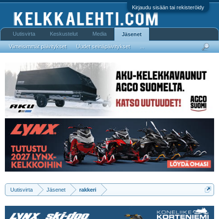
Kirjaudu sisään tai rekisteröidy
Uutisvirta
Keskustelut
Media
Jäsenet
Viimeisimmät päivitykset
Uudet seinäpäivitykset
...
Uutisvirta
Jäsenet
rakkeri