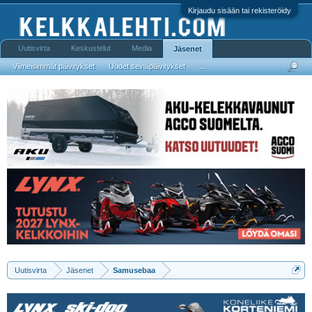
Kirjaudu sisään tai rekisteröidy
Uutisvirta
Keskustelut
Media
Jäsenet
Viimeisimmät päivitykset
Uudet seinäpäivitykset
...
Uutisvirta
Jäsenet
Samusebaa