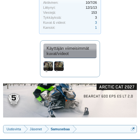
Aktiivinen:
10/7/26
Liittynyt:
12/1/13
Viestejä:
153
Tykkäyksiä:
3
Kuvat & videot:
3
Kansiot:
1
Käyttäjän viimeisimmät
kuvat/videot
B60B9A34-D486-4278-80F3-12739CB734C8
1F71C295-D166-4F9F-BA93-7D165F1B9496
Uutisvirta
Jäsenet
Samusebaa