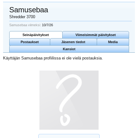
Samusebaa
Shredder 3700
Samusebaa viimeksi:
10/7/26
Seinäpäivitykset
Viimeisimmät päivitykset
Postaukset
Jäsenen tiedot
Media
Kansiot
Käyttäjän Samusebaa profiilissa ei ole vielä postauksia.