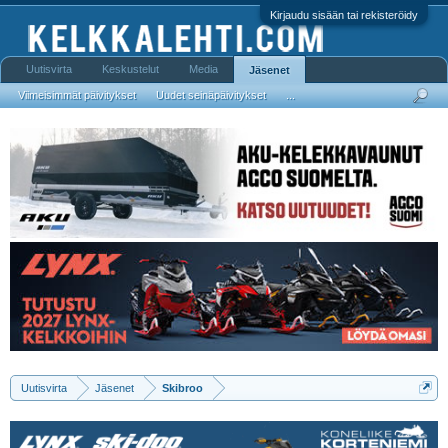
Kirjaudu sisään tai rekisteröidy
Uutisvirta
Keskustelut
Media
Jäsenet
Viimeisimmät päivitykset
Uudet seinäpäivitykset
...
Uutisvirta
Jäsenet
Skibroo