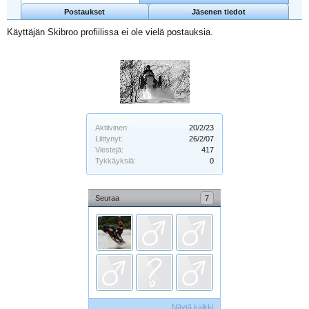
Postaukset
Jäsenen tiedot
Käyttäjän Skibroo profiilissa ei ole vielä postauksia.
Aktiivinen:
20/2/23
Liittynyt:
26/2/07
Viestejä:
417
Tykkäyksiä:
0
Seuraa
7
Näytä kaikki