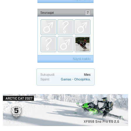
Seuraajat
7
Näytä kaikki
Sukupuoli:
Mies
Sijainti:
Gamas - Ohcejohka.