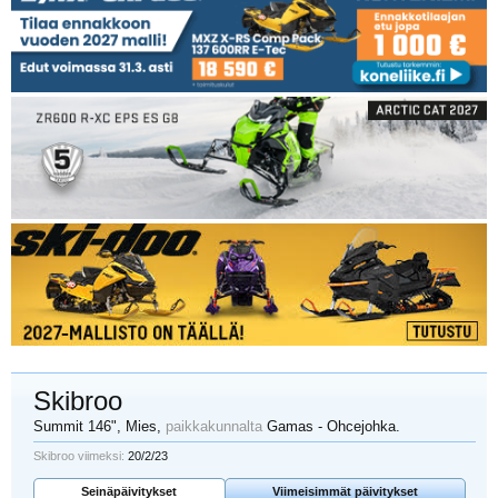
Skibroo
Summit 146"
, Mies,
paikkakunnalta
Gamas - Ohcejohka.
Skibroo viimeksi:
20/2/23
Seinäpäivitykset
Viimeisimmät päivitykset