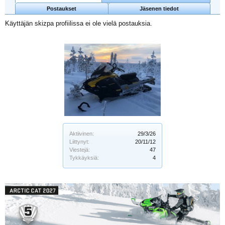
Postaukset
Jäsenen tiedot
Käyttäjän skizpa profiilissa ei ole vielä postauksia.
Aktiivinen:
29/3/26
Liittynyt:
20/11/12
Viestejä:
47
Tykkäyksiä:
4