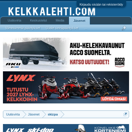
Kirjaudu sisään tai rekisteröidy
Uutisvirta
Keskustelut
Media
Jäsenet
Viimeisimmät päivitykset
Uudet seinäpäivitykset
...
Uutisvirta
Jäsenet
skizpa