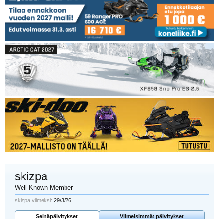
skizpa
Well-Known Member
skizpa viimeksi:
29/3/26
Seinäpäivitykset
Viimeisimmät päivitykset