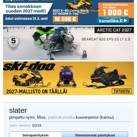
slater
pimpattu nytro
, Mies,
paikkakunnalta
kuusenperse (kainuu)
slater viimeksi:
6/3/18
Seinäpäivitykset
Viimeisimmät päivitykset