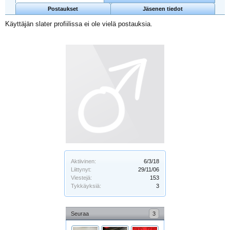
Postaukset
Jäsenen tiedot
Käyttäjän slater profiilissa ei ole vielä postauksia.
Aktiivinen:
6/3/18
Liittynyt:
29/11/06
Viestejä:
153
Tykkäyksiä:
3
Seuraa
3