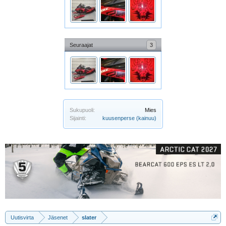
Seuraajat
3
Sukupuoli:
Mies
Sijainti:
kuusenperse (kainuu)
Uutisvirta
Jäsenet
slater