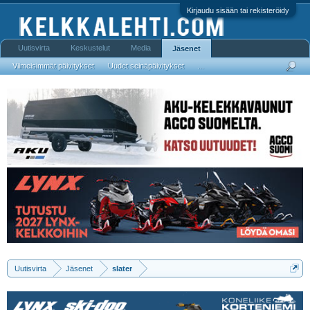
Kirjaudu sisään tai rekisteröidy
Uutisvirta
Keskustelut
Media
Jäsenet
Viimeisimmät päivitykset
Uudet seinäpäivitykset
...
Uutisvirta
Jäsenet
slater